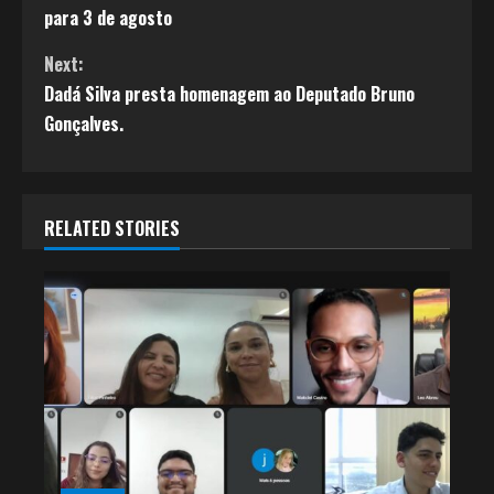
para 3 de agosto
n
t
Next:
Dadá Silva presta homenagem ao Deputado Bruno
i
Gonçalves.
n
u
e
RELATED STORIES
R
e
a
d
i
n
g