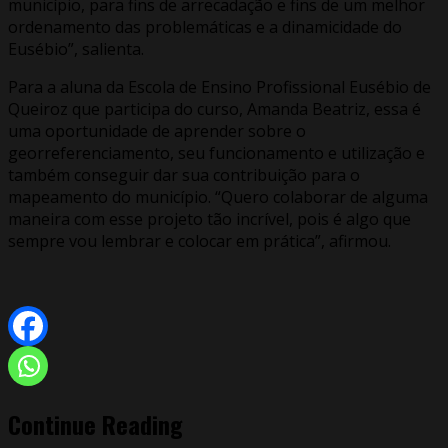
município, para fins de arrecadação e fins de um melhor
ordenamento das problemáticas e a dinamicidade do
Eusébio”, salienta.
Para a aluna da Escola de Ensino Profissional Eusébio de
Queiroz que participa do curso, Amanda Beatriz, essa é
uma oportunidade de aprender sobre o
georreferenciamento, seu funcionamento e utilização e
também conseguir dar sua contribuição para o
mapeamento do município. “Quero colaborar de alguma
maneira com esse projeto tão incrível, pois é algo que
sempre vou lembrar e colocar em prática”, afirmou.
Continue Reading