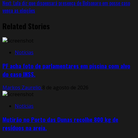
Next:
Lula diz que dispensará presença de Bolsonaro em posse caso
vença as eleições
Related Stories
Notícias
PF acha foto de parlamentares em piscina com alvo
do caso INSS.
Markos Zaurelio
8 de agosto de 2026
Notícias
Mutirão no Porto das Dunas recolhe 800 kg de
resíduos na areia.