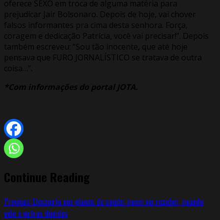
oferece SEXO em troca de alguma matéria para
prejudicar Jair Bolsonaro. Depois de hoje, vai chover
falsos informantes pra cima desta senhora. Força,
coragem e dedicação Patrícia, você vai precisar!”. Depois
também escreveu: “Sou tão inocente, que até hoje
pensava que FURO JORNALÍSTICO se tratava de outra
coisa…”.
*Com informações do portal JOTA.
Continue Reading
Previous:
Desconto nos planos de saúde: quem vai receber, quando
vale e outras dúvidas