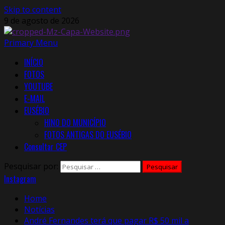
Skip to content
9 de agosto de 2026
Primary Menu
INÍCIO
FOTOS
YOUTUBE
E-MAIL
EUSÉBIO
HINO DO MUNICÍPIO
FOTOS ANTIGAS DO EUSÉBIO
Consultar CEP
Pesquisar por:
Instagram
Home
Notícias
André Fernandes terá que pagar R$ 50 mil a