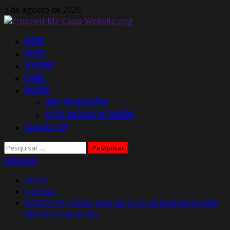
Skip
7 de agosto de 2026
to
content
Primary
INÍCIO
Menu
FOTOS
YOUTUBE
E-MAIL
EUSÉBIO
HINO DO MUNICÍPIO
FOTOS ANTIGAS DO EUSÉBIO
Consultar CEP
Pesquisar
por:
Instagram
Home
Notícias
Antigo PIS-Pasep: mais de 10 mi de brasileiros têm
dinheiro esquecido.