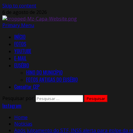
Skip to content
6 de agosto de 2026
Primary Menu
INÍCIO
FOTOS
YOUTUBE
E-MAIL
EUSÉBIO
HINO DO MUNICÍPIO
FOTOS ANTIGAS DO EUSÉBIO
Consultar CEP
Pesquisar por:
Instagram
Home
Notícias
Após julgamento do STF, INSS alerta para golpe da re