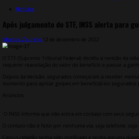
Notícias
Após julgamento do STF, INSS alerta para go
Markos Zaurelio
12 de dezembro de 2022
O STF (Supremo Tribunal Federal) decidiu a revisão da vid
requerer reavaliação do valor do benefício e passar a ganh
Depois da decisão, segurados começaram a receber mensagen
momento para aplicar golpes em beneficiários segurados 
Anúncios
O INSS informa que não entra em contato com seus segurad
O contato não é feito por nenhuma via, seja telefone, seja
Caso o cidadão tenha sido notificado e tenha alguma dúvida