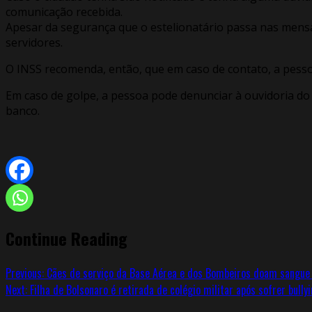
comunicação recebida.
Apesar da segurança que o estelionatário passa nas mensag
servidores.
O INSS recomenda, então, que em caso de contato, a pesso
Em caso de golpe, a pessoa pode denunciar à ouvidoria do i
banco.
Continue Reading
Previous:
Cães de serviço da Base Aérea e dos Bombeiros doam sangue na
Next:
Filha de Bolsonaro é retirada de colégio militar após sofrer bullyin