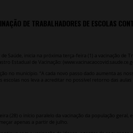
VACINAÇÃO DE TRABALHADORES DE ESCOLAS CON
 de Saúde, inicia na próxima terça-feira (1) a vacinação de
astro Estadual de Vacinação: (www.vacinacaocovid.saude.ce.go
ão no município. “A cada novo passo dado aumenta as nossas
 escolas nos leva a acreditar no possível retorno das aulas
ira (28) o início paralelo da vacinação da população geral, 
eçar apenas a partir de julho.