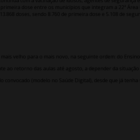
continua com a vacinação de idosos, agentes de segurança e
 primeira dose entre os municípios que integram a 22ª Área
13.868 doses, sendo 8.760 de primeira dose e 5.108 de segu
 mais velho para o mais novo, na seguinte ordem: do Ensino
nte ao retorno das aulas até agosto, a depender da situação
do convocado (modelo no Saúde Digital), desde que já tenha