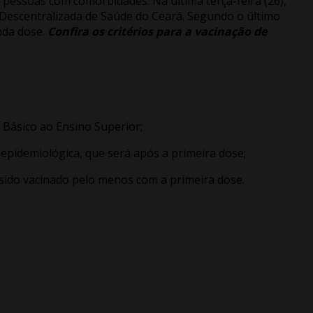
 pessoas com comorbidades. Na última terça-feira (26),
 Descentralizada de Saúde do Ceará. Segundo o último
nda dose.
Confira os critérios para a vacinação de
 Básico ao Ensino Superior;
 epidemiológica, que será após a primeira dose;
 sido vacinado pelo menos com a primeira dose.