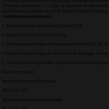
De acordo com a Secretaria Municipal de Saúde, Beberibe 
Beberibe conquistou o 1º lugar na aplicação de vacinas em
vacinômetro publicado em 27 de maio, Beberibe já aplicou 
Trabalhadores de Escolas:
1- Está cadastrado no Saúde Digital da SESA;
2. Residir no município de Beberibe;
3. Serão vacinados todos os trabalhadores de ESCOLAS, do
4. Necessária declaração do secretário de educação refere
5. Declaração do trabalhador que retornará às aulas quan
Mais informações:
Secretaria Municipal de Saúde
(85) 3338-1151
Secretaria Municipal de Educação
(85) 3338-2530