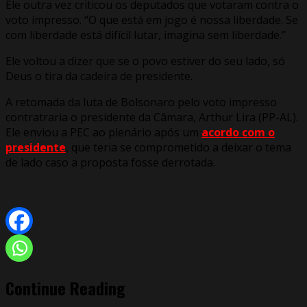
Ele outra vez criticou os deputados que votaram contra o
voto impresso. “O que está em jogo é nossa liberdade. Se
com liberdade está difícil lutar, imagina sem liberdade.”
Ele voltou a dizer que se o povo estiver do seu lado, só
Deus o tira da cadeira de presidente.
A retomada da luta de Bolsonaro pelo voto impresso
contratraria o presidente da Câmara, Arthur Lira (PP-AL).
Ele enviou a PEC ao plenário após um
acordo com o
presidente
, que teria se comprometido a deixar o tema
de lado caso a proposta fosse derrotada.
Continue Reading