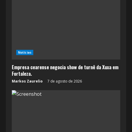
R
e
a
d
Notícias
i
Empresa cearense negocia show de turnê da Xuxa em
n
Fortaleza.
g
Markos Zaurelio
7 de agosto de 2026