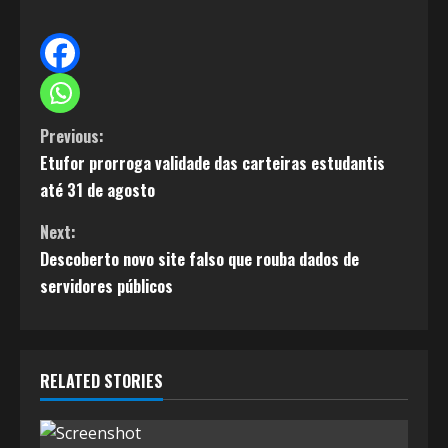
C
Previous:
Etufor prorroga validade das carteiras estudantis
o
até 31 de agosto
n
Next:
t
Descoberto novo site falso que rouba dados de
servidores públicos
i
n
RELATED STORIES
u
e