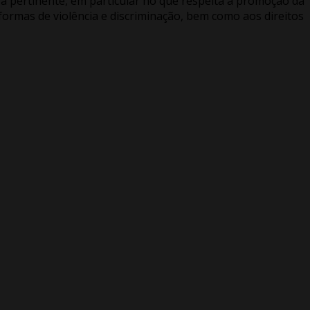
ra pertinente, em particular no que respeita à promoção da
formas de violência e discriminação, bem como aos direitos