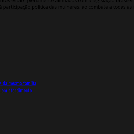
ntos estão “plenamente alinhados com a legislação brasilei
 participação política das mulheres, ao combate a todas as 
as da mesma família
as em atendimento