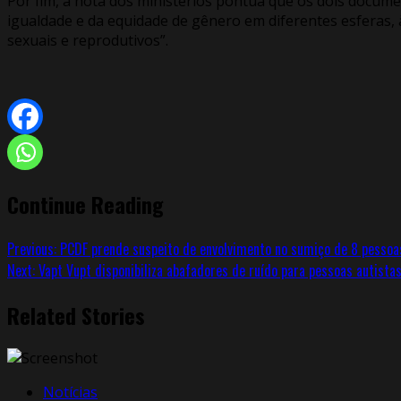
Por fim, a nota dos ministérios pontua que os dois docume
igualdade e da equidade de gênero em diferentes esferas, à
sexuais e reprodutivos”.
Continue Reading
Previous:
PCDF prende suspeito de envolvimento no sumiço de 8 pesso
Next:
Vapt Vupt disponibiliza abafadores de ruído para pessoas autist
Related Stories
Notícias