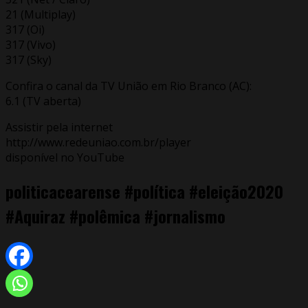
21 (Multiplay)
317 (Oi)
317 (Vivo)
317 (Sky)
Confira o canal da TV União em Rio Branco (AC):
6.1 (TV aberta)
Assistir pela internet
http://www.redeuniao.com.br/player
disponível no YouTube
politicacearense #política #eleição2020
#Aquiraz #polêmica #jornalismo