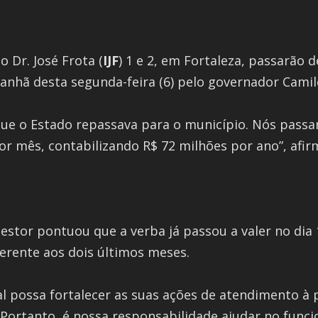
 Dr. José Frota (
IJF
) 1 e 2, em Fortaleza, passarão 
anhã desta segunda-feira (6) pelo governador Camil
 que o Estado repassava para o município. Nós pas
r mês, contabilizando R$ 72 milhões por ano”, afir
gestor pontuou que a verba já passou a valer no dia
ferente aos dois últimos meses.
l possa fortalecer as suas ações de atendimento à 
 Portanto, é nossa responsabilidade ajudar no func