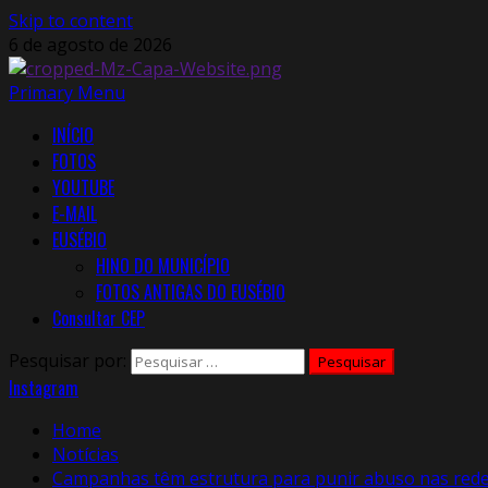
Skip to content
6 de agosto de 2026
Primary Menu
INÍCIO
FOTOS
YOUTUBE
E-MAIL
EUSÉBIO
HINO DO MUNICÍPIO
FOTOS ANTIGAS DO EUSÉBIO
Consultar CEP
Pesquisar por:
Instagram
Home
Notícias
Campanhas têm estrutura para punir abuso nas red