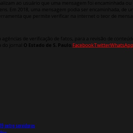
inalizam ao usuário que uma mensagem foi encaminhada ou 
ns. Em 2018, uma mensagem podia ser encaminhada, de uma v
erramenta que permite verificar na internet o teor de me
agências de verificação de fatos, para a revisão de conteú
o do jornal
O Estado de S. Paulo.
Facebook
Twitter
WhatsAp
19 entre servidores
ébio