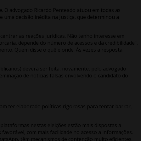
pe. O advogado Ricardo Penteado atuou em todas as
e uma decisão inédita na Justiça, que determinou a
ncentrar as reações jurídicas. Não tenho interesse em
caria, depende do número de acessos e da credibilidade”,
ento. Quem disse o quê e onde. Às vezes a resposta
licanos) deverá ser feita, novamente, pelo advogado
sseminação de notícias falsas envolvendo o candidato do
m ter elaborado políticas rigorosas para tentar barrar,
plataformas nestas eleições estão mais dispostas a
favorável, com mais facilidade no acesso a informações.
WhatsApp, têm mecanismos de contenção muito eficientes.