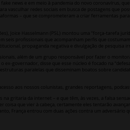
 fake news e em meio à pandemia do novo coronavírus, que 
para vasculhar redes sociais em busca de postagens que pos
aformas – que se comprometeram a criar ferramentas para re
es), Joice Hasselmann (PSL) montou uma “força-tarefa jurídic
 seis profissionais que acompanham perfis que costumam cri
nstitucional, propaganda negativa e divulgação de pesquis
issionais, além de um grupo responsável por fazer o monito
o ex-governador, disse que esse núcleo é focado na “defe
estruturas paralelas que disseminam boatos sobre candidat
acesso aos nossos colunistas, grandes reportagens, podcasts
os na gritaria da internet – e que têm, às vezes, a falsa s
er coisa que vier à cabeça, certamente eles tentarão avança
uanto, França entrou com duas ações contra um adversário qu