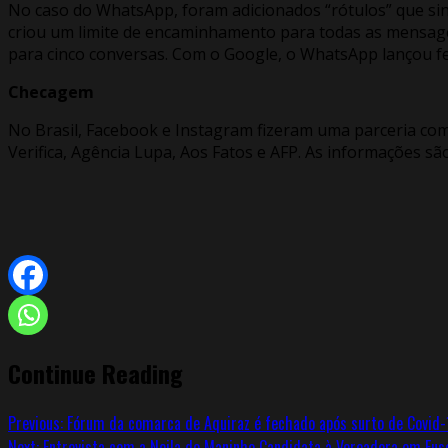
No caso do WhatsApp, foram adicionados “rótulos” que s
criou um limite de encaminhamento para todas as mensage
para cinco conversas. Com o Google, o WhatsApp lançou f
Checagem
No Brasil, Facebook e Instagram fizeram uma parceria com 
Verifica, Agência Lupa, Aos Fatos e AFP. As informações sã
Continue Reading
Previous:
Fórum da comarca de Aquiraz é fechado após surto de Covid-
Next:
Entrevista com a Neila do Maninho Candidata à Vereadora em Eus