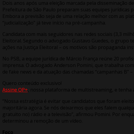
Dois anos após uma eleição marcada pela disseminação de
Prefeitura de São Paulo preparam suas equipes jurídicas 
Embora a previsão seja de uma relação melhor com as plat
“judicialização” já teve início na pré-campanha.
Candidata com mais seguidores nas redes sociais (3,3 milhõ
Eleitoral. Segundo o advogado Gustavo Guedes, o grupo tem
ações na Justiça Eleitoral – os motivos são propaganda i
No PSB, a equipe jurídica de Márcio França reúne 20 prof
imprensa. O advogado Anderson Pomini, que trabalha com 
de fake news e da atuação das chamadas “campanhas B” – 
Quero conteúdo exclusivo!
Assine OP+
, nossa plataforma de multistreaming, e tenha 
“Nossa estratégia é evitar que candidatos que foram eleit
majoritária agora. Se nós deixarmos que eles falem qualqu
gratuito no) rádio e a televisão”, afirmou Pomini. Por enq
determinou a remoção de um vídeo.
Foco