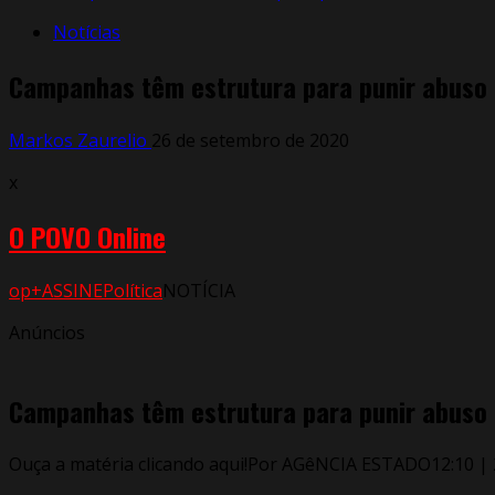
Notícias
Campanhas têm estrutura para punir abuso 
Markos Zaurelio
26 de setembro de 2020
x
O POVO Online
op+
ASSINE
Política
NOTÍCIA
Anúncios
Campanhas têm estrutura para punir abuso 
Ouça a matéria clicando aqui!Por AGêNCIA ESTADO12:10 |