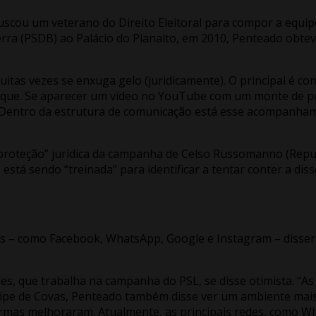
uscou um veterano do Direito Eleitoral para compor a equi
rra (PSDB) ao Palácio do Planalto, em 2010, Penteado obtev
itas vezes se enxuga gelo (juridicamente). O principal é co
aque. Se aparecer um vídeo no YouTube com um monte de por
“Dentro da estrutura de comunicação está esse acompanham
proteção” jurídica da campanha de Celso Russomanno (Repub
 está sendo “treinada” para identificar a tentar conter a di
as – como Facebook, WhatsApp, Google e Instagram – dissera
, que trabalha na campanha do PSL, se disse otimista. “As 
uipe de Covas, Penteado também disse ver um ambiente mais 
formas melhoraram. Atualmente, as principais redes, como 