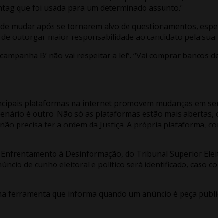
htag que foi usada para um determinado assunto.”
m de mudar após se tornarem alvo de questionamentos, esp
 de outorgar maior responsabilidade ao candidato pela sua 
ampanha B’ não vai respeitar a lei”. “Vai comprar bancos de 
ncipais plataformas na internet promovem mudanças em se
cenário é outro. Não só as plataformas estão mais abertas, 
 não precisa ter a ordem da Justiça. A própria plataforma, 
frentamento à Desinformação, do Tribunal Superior Eleitora
cio de cunho eleitoral e político será identificado, caso co
 ferramenta que informa quando um anúncio é peça publicit