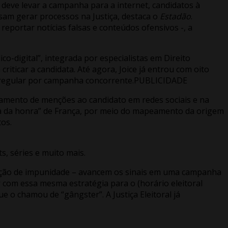
deve levar a campanha para a internet, candidatos à
sam gerar processos na Justiça, destaca o
Estadão
.
portar notícias falsas e conteúdos ofensivos -, a
o-digital”, integrada por especialistas em Direito
ticar a candidata. Até agora, Joice já entrou com oito
a irregular por campanha concorrente.PUBLICIDADE
ramento de menções ao candidato em redes sociais e na
sa da honra” de França, por meio do mapeamento da origem
os.
, séries e muito mais.
ensação de impunidade – avancem os sinais em uma campanha
r com essa mesma estratégia para o (horário eleitoral
e o chamou de “gângster”. A Justiça Eleitoral já