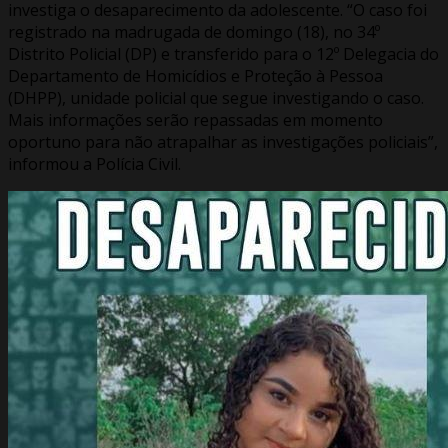
investiga o desaparecimento da adolescente. “O caso foi
registrado na madrugada de domingo (18), no 34º
Distrito Policial (DP) e transferido para o 12º Delegacia do
Departamento de Homicídios e Proteção à Pessoa
(DHPP), unidade policial que segue investigando o caso.
Mais informações serão repassadas em momento
oportuno para não atrapalhar as investigações policiais”,
informou a Polícia Civil.