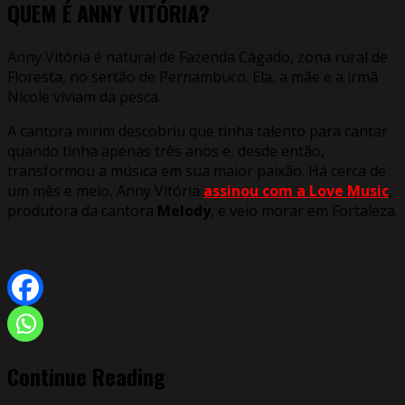
QUEM É ANNY VITÓRIA?
Anny Vitória é natural de Fazenda Cágado, zona rural de
Floresta, no sertão de Pernambuco. Ela, a mãe e a irmã
Nicole viviam da pesca.
A cantora mirim descobriu que tinha talento para cantar
quando tinha apenas três anos e, desde então,
transformou a música em sua maior paixão. Há cerca de
um mês e meio, Anny Vitória
assinou com a Love Music
,
produtora da cantora
Melody
, e veio morar em Fortaleza.
Continue Reading