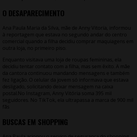
O DESAPARECIMENTO
Ana Paula Maria da Silva, mãe de Anny Vitoria, informou
à reportagem que estava no segundo andar do centro
comercial quando a filha decidiu comprar maquiagens em
outra loja, no primeiro piso.
Enquanto visitava uma loja de roupas femininas, ela
decidiu tentar contato com a filha, mas sem êxito. A mãe
da cantora continuou mandando mensagens e também
fez ligação. O celular da jovem só informava que estava
desligado, solicitando deixar mensagem na caixa
postal.No Instagram, Anny Vitória soma 395 mil
seguidores. No TikTok, ela ultrapassa a marca de 900 mil
fãs
BUSCAS EM SHOPPING
Ana Paula acionou o serviço de segurança do shopping.