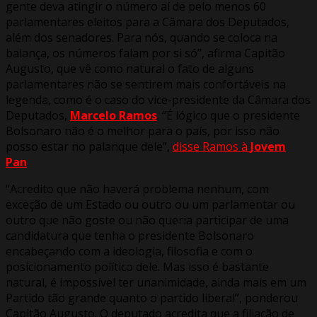
gente deva atingir o número aí de pelo menos 60
parlamentares eleitos para a Câmara dos Deputados,
além dos senadores. Para nós, quando se coloca na
balança, os números falam por si só”, afirma Capitão
Augusto, que vê como natural o fato de alguns
parlamentares não se sentirem mais confortáveis na
legenda, como é o caso do vice-presidente da Câmara dos
Deputados,
Marcelo Ramos
. “É lógico que o presidente
Bolsonaro não é o melhor para o país, por isso não
posso estar no palanque dele”,
disse Ramos à
Jovem
Pan
.
“Acredito que não haverá problema nenhum, com
exceção de um Estado ou outro ou um parlamentar ou
outro que não goste ou não queria participar de uma
candidatura que tenha o presidente Bolsonaro
encabeçando com a ideologia, filosofia e com o
posicionamento político dele. Mas isso é bastante
natural, é impossível ter unanimidade, ainda mais em um
Partido tão grande quanto o partido liberal”, ponderou
Capitão Augusto. O deputado acredita que a filiação de