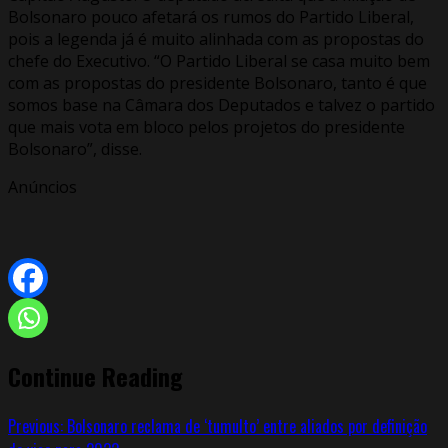
Bolsonaro pouco afetará os rumos do Partido Liberal,
pois a legenda já é muito alinhada com as propostas do
chefe do Executivo. “O Partido Liberal se casa muito bem
com as propostas do presidente Bolsonaro, tanto é que
somos base na Câmara dos Deputados e talvez o partido
que mais vota em bloco pelos projetos do presidente
Bolsonaro”, disse.
Anúncios
Continue Reading
Previous:
Bolsonaro reclama de ‘tumulto’ entre aliados por definição