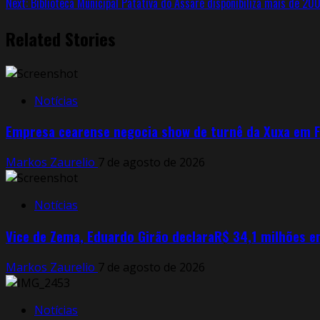
Next:
Biblioteca Municipal Patativa do Assaré disponibiliza mais de 200
Reading
Related Stories
Notícias
Empresa cearense negocia show de turnê da Xuxa em F
Markos Zaurelio
7 de agosto de 2026
Notícias
Vice de Zema, Eduardo Girão declaraR$ 34,1 milhões e
Markos Zaurelio
7 de agosto de 2026
Notícias