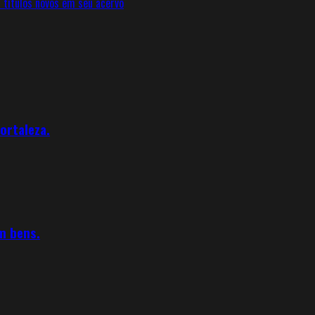
 títulos novos em seu acervo
ortaleza.
m bens.