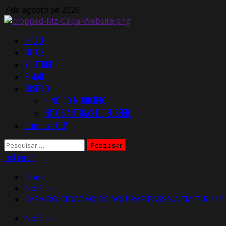
Skip
7 de agosto de 2026
to
content
Primary
INÍCIO
Menu
FOTOS
YOUTUBE
E-MAIL
EUSÉBIO
HINO DO MUNICÍPIO
FOTOS ANTIGAS DO EUSÉBIO
Consultar CEP
Pesquisar
por:
Instagram
Home
Notícias
CASA DO CIDADÃO DE AQUIRAZ PASSA A EMITIR 1ª E 
Notícias