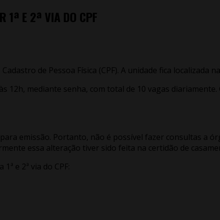
 1ª E 2ª VIA DO CPF
o Cadastro de Pessoa Física (CPF). A unidade fica localizada 
s 12h, mediante senha, com total de 10 vagas diariamente. O
ara emissão. Portanto, não é possível fazer consultas a órgã
mente essa alteração tiver sido feita na certidão de casame
1ª e 2ª via do CPF: