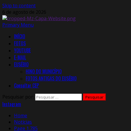
Skip to content
6 de agosto de 2026
Primary Menu
INÍCIO
FOTOS
YOUTUBE
E-MAIL
EUSÉBIO
HINO DO MUNICÍPIO
FOTOS ANTIGAS DO EUSÉBIO
Consultar CEP
Pesquisar por:
Instagram
Home
Notícias
Page 1.785