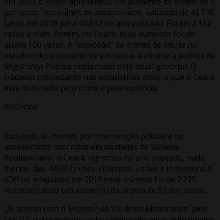
Em 2020, o Brasil apresentou um aumento da ordem de 5
por cento nos crimes de assassinatos, saltando de 41.730
casos em 2019 para 43.892 no ano passado. Foram 2.162
casos a mais. Porém, no Ceará, esse aumento foi de
quase 100 vezes. A “explosão” de crimes de morte no
estado coloca novamente em xeque a eficácia a política de
Segurança Pública implantada pelo atual governo. O
fracasso retumbante nas estatísticas mostra que o Ceará
está dominado pelo crime e pela violência.
Anúncios
Excluindo as mortes por intervenção policial e os
assassinatos ocorridos em unidades do Sistema
Penitenciário, o Ceará registrou no ano passado, nada
menos, que 4.039 Crimes Violentos, Letais e Intencionais
(CVLIs), enquanto em 2019 esse número foi de 2.235,
representando um aumento da ordem de 81 por cento,
De acordo com o Monitor da Violência elaborados pelo
site G1, o isolamento social estimulado pelas autoridades