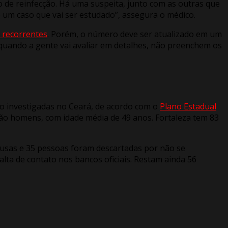
 de reinfecção. Há uma suspeita, junto com as outras que
 um caso que vai ser estudado”, assegura o médico.
 recorrentes
. Porém, o número deve ser atualizado em um
uando a gente vai avaliar em detalhes, não preenchem os
o investigadas no Ceará, de acordo com o
Plano Estadual
são homens, com idade média de 49 anos. Fortaleza tem 83
recusas e 35 pessoas foram descartadas por não se
alta de contato nos bancos oficiais. Restam ainda 56