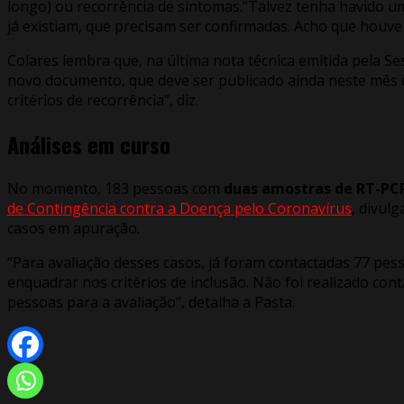
longo) ou recorrência de sintomas.“Talvez tenha havido um
já existiam, que precisam ser confirmadas. Acho que houv
Colares lembra que, na última nota técnica emitida pela S
novo documento, que deve ser publicado ainda neste mês 
critérios de recorrência”, diz.
Análises em curso
No momento, 183 pessoas com
duas amostras de RT-PCR
de Contingência contra a Doença pelo Coronavírus
, divul
casos em apuração.
“Para avaliação desses casos, já foram contactadas 77 pess
enquadrar nos critérios de inclusão. Não foi realizado con
pessoas para a avaliação”, detalha a Pasta.