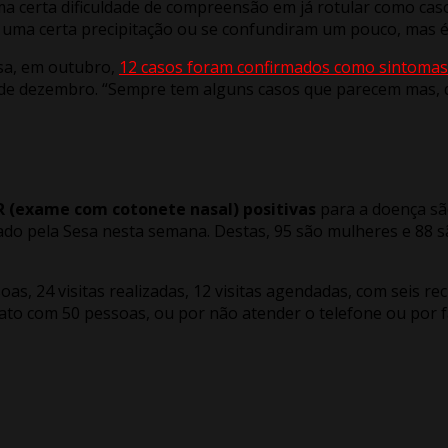
a certa dificuldade de compreensão em já rotular como caso
e uma certa precipitação ou se confundiram um pouco, mas é
esa, em outubro,
12 casos foram confirmados como sintomas
de dezembro. “Sempre tem alguns casos que parecem mas, q
 (exame com cotonete nasal) positivas
para a doença sã
gado pela Sesa nesta semana. Destas, 95 são mulheres e 88 
oas, 24 visitas realizadas, 12 visitas agendadas, com seis 
tato com 50 pessoas, ou por não atender o telefone ou por f