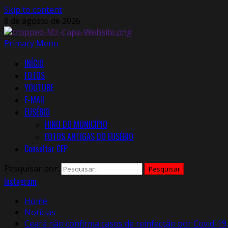
Skip to content
8 de agosto de 2026
Primary Menu
INÍCIO
FOTOS
YOUTUBE
E-MAIL
EUSÉBIO
HINO DO MUNICÍPIO
FOTOS ANTIGAS DO EUSÉBIO
Consultar CEP
Pesquisar por:
Instagram
Home
Notícias
Ceará não confirma casos de reinfecção por Covid-19