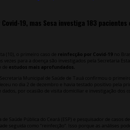
 Covid-19, mas Sesa investiga 183 pacientes
ta (10), o primeiro caso de
reinfecção por Covid-19
no Bras
 vezes para a doença são investigados pela Secretaria Estad
e de
estudos mais aprofundados.
Secretaria Municipal de Saúde de Tauá confirmou o primeiro
ceu no dia 2 de dezembro e havia testado positivo pela prim
dados, por ocasião de visita domiciliar e investigação dos c
la de Saúde Pública do Ceará (ESP) e pesquisador de casos d
idade seguida como “reinfecção”. Isso porque as análises po