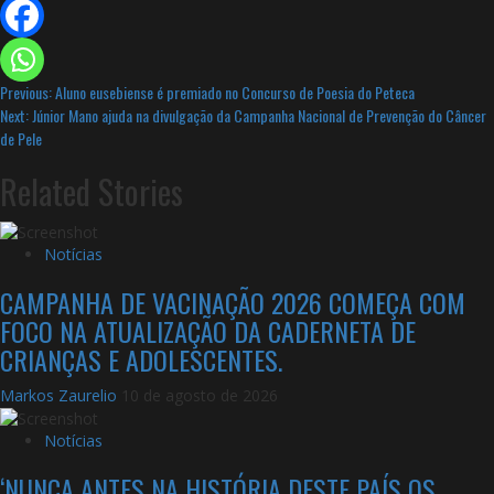
Continue
Previous:
Aluno eusebiense é premiado no Concurso de Poesia do Peteca
Next:
Júnior Mano ajuda na divulgação da Campanha Nacional de Prevenção do Câncer
Reading
de Pele
Related Stories
Notícias
CAMPANHA DE VACINAÇÃO 2026 COMEÇA COM
FOCO NA ATUALIZAÇÃO DA CADERNETA DE
CRIANÇAS E ADOLESCENTES.
Markos Zaurelio
10 de agosto de 2026
Notícias
‘NUNCA ANTES NA HISTÓRIA DESTE PAÍS OS