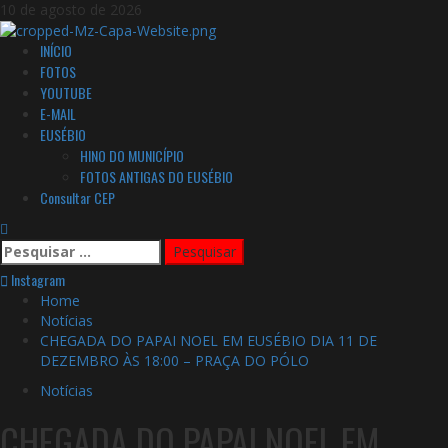
Skip
10 de agosto de 2026
to
content
Primary
INÍCIO
Menu
FOTOS
YOUTUBE
E-MAIL
EUSÉBIO
HINO DO MUNICÍPIO
FOTOS ANTIGAS DO EUSÉBIO
Consultar CEP
Pesquisar
por:
Instagram
Home
Notícias
CHEGADA DO PAPAI NOEL EM EUSÉBIO DIA 11 DE
DEZEMBRO ÀS 18:00 – PRAÇA DO PÓLO
Notícias
CHEGADA DO PAPAI NOEL EM