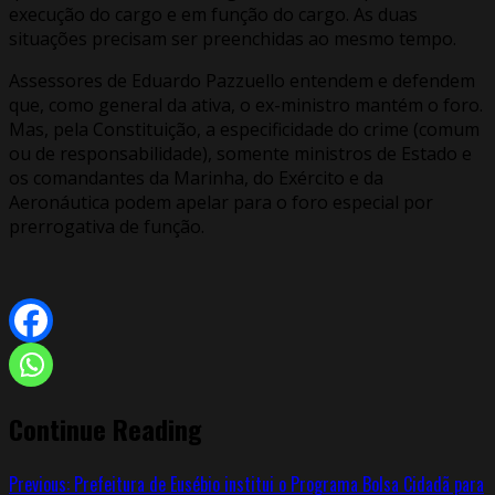
execução do cargo e em função do cargo. As duas
situações precisam ser preenchidas ao mesmo tempo.
Assessores de Eduardo Pazzuello entendem e defendem
que, como general da ativa, o ex-ministro mantém o foro.
Mas, pela Constituição, a especificidade do crime (comum
ou de responsabilidade), somente ministros de Estado e
os comandantes da Marinha, do Exército e da
Aeronáutica podem apelar para o foro especial por
prerrogativa de função.
Continue Reading
Previous:
Prefeitura de Eusébio institui o Programa Bolsa Cidadã para