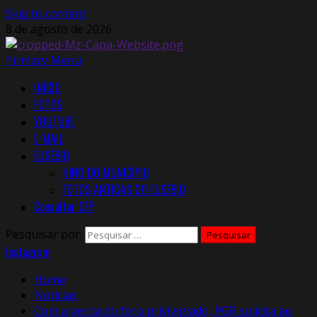
Skip to content
8 de agosto de 2026
Primary Menu
INÍCIO
FOTOS
YOUTUBE
E-MAIL
EUSÉBIO
HINO DO MUNICÍPIO
FOTOS ANTIGAS DO EUSÉBIO
Consultar CEP
Pesquisar por:
Instagram
Home
Notícias
Com a perda do foro privilegiado, PGR solicita ao