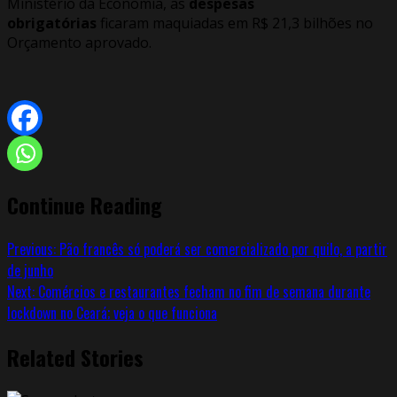
Ministério da Economia, as
despesas
obrigatórias
ficaram maquiadas em R$ 21,3 bilhões no
Orçamento aprovado.
Continue Reading
Previous:
Pão francês só poderá ser comercializado por quilo, a partir
de junho
Next:
Comércios e restaurantes fecham no fim de semana durante
lockdown no Ceará; veja o que funciona
Related Stories