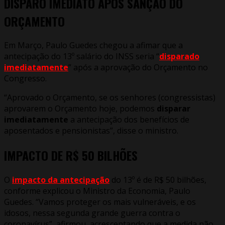
DISPARO IMEDIATO APÓS SANÇÃO DO
ORÇAMENTO
Em Março, Paulo Guedes chegou a afimar que a
antecipação do 13º salário do INSS seria “
disparado
imediatamente
” após a aprovação do Orçamento no
Congresso.
“Aprovado o Orçamento, se os senhores (congressistas)
aprovarem o Orçamento hoje, podemos
disparar
imediatamente
a antecipação dos benefícios de
aposentados e pensionistas”, disse o ministro.
IMPACTO DE R$ 50 BILHÕES
O
impacto da antecipação
do 13º é de R$ 50 bilhões,
conforme explicou o Ministro da Economia, Paulo
Guedes. “Vamos proteger os mais vulneráveis, e os
idosos, nessa segunda grande guerra contra o
coronavírus”, afirmou, acrescentando que a medida não