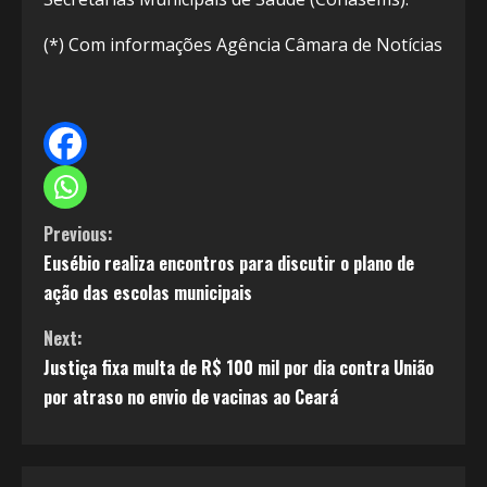
(*) Com informações Agência Câmara de Notícias
C
Previous:
Eusébio realiza encontros para discutir o plano de
o
ação das escolas municipais
n
Next:
t
Justiça fixa multa de R$ 100 mil por dia contra União
por atraso no envio de vacinas ao Ceará
i
n