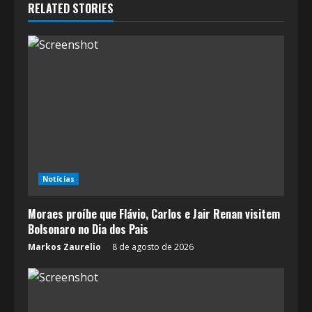
RELATED STORIES
u
e
R
e
a
d
Notícias
i
Moraes proíbe que Flávio, Carlos e Jair Renan visitem
n
Bolsonaro no Dia dos Pais
g
Markos Zaurelio
8 de agosto de 2026