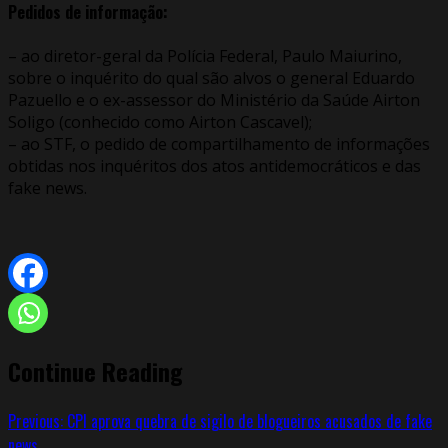
Pedidos de informação:
– ao diretor-geral da Polícia Federal, Paulo Maiurino,
sobre o inquérito do qual são alvos o general Eduardo
Pazuello e o ex-assessor do Ministério da Saúde Airton
Soligo (conhecido como Airton Cascavel);
– ao STF, o pedido de compartilhamento de informações
obtidas nos inquéritos dos atos antidemocráticos e das
fake news.
Continue Reading
Previous:
CPI aprova quebra de sigilo de blogueiros acusados de fake
news