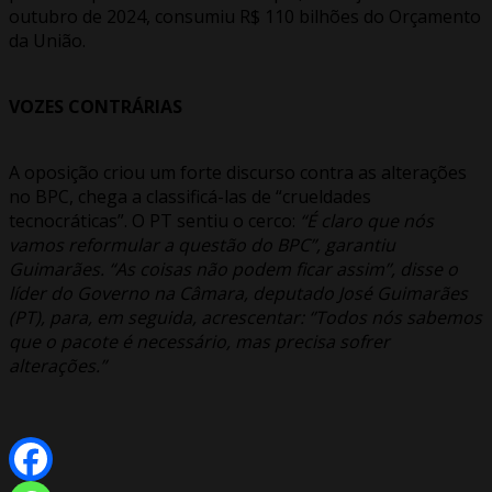
outubro de 2024, consumiu R$ 110 bilhões do Orçamento
da União.
VOZES CONTRÁRIAS
A oposição criou um forte discurso contra as alterações
no BPC, chega a classificá-las de “crueldades
tecnocráticas”. O PT sentiu o cerco:
“É claro que nós
vamos reformular a questão do BPC”, garantiu
Guimarães. “As coisas não podem ficar assim’’, disse o
líder do Governo na Câmara, deputado José Guimarães
(PT), para, em seguida, acrescentar: ‘’Todos nós sabemos
que o pacote é necessário, mas precisa sofrer
alterações.”