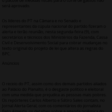
o pacote de medidas fiscais para o corte de gastos não
será aprovado.
Os líderes do PT na Câmara e no Senado e
representantes da cúpula nacional do partido fizeram o
alerta e terão reunião, nesta segunda-feira (9), com
secretários e técnicos dos Ministérios da Fazenda, Cassa
Civil e Desenvolvimento Social para cobrar mudanças no
texto original do projeto de lei que altera as regras do
BPC.
Anúncios
O receio do PT, assim como dos demais partidos aliados
ao Palácio do Planalto, é o desgaste político e eleitoral
com uma medida que prejudica as pessoas mais pobres.
Os repórteres Carlos Alberto e Sátiro Sales contam, no
Jornal Alerta Geral, com os comentários do jornalista
Beto Almeida, os detalhes sobre a agenda polêmica do