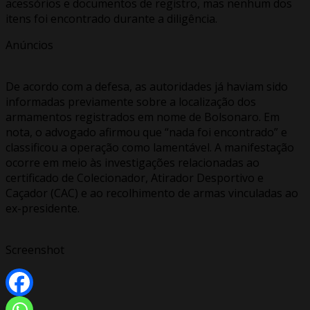
acessórios e documentos de registro, mas nenhum dos
itens foi encontrado durante a diligência.
Anúncios
De acordo com a defesa, as autoridades já haviam sido
informadas previamente sobre a localização dos
armamentos registrados em nome de Bolsonaro. Em
nota, o advogado afirmou que “nada foi encontrado” e
classificou a operação como lamentável. A manifestação
ocorre em meio às investigações relacionadas ao
certificado de Colecionador, Atirador Desportivo e
Caçador (CAC) e ao recolhimento de armas vinculadas ao
ex-presidente.
Screenshot