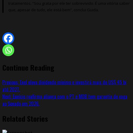
tratamentos. “Sou grata por ele ter sobrevivido. É uma vitória saber
que, apesar de tudo, ele está bem”, conclui Guida.
Continue Reading
Previous:
Enel eleva dividendo mínimo e investirá mais de US$ 45 bi
até 2027.
Next:
Eunício reafirma aliança com o PT e MDB tem garantia de vaga
ao Senado em 2026.
Related Stories