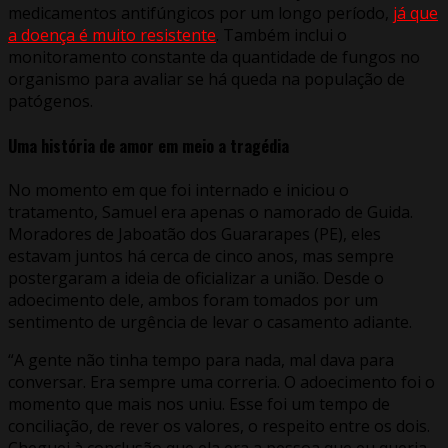
medicamentos antifúngicos por um longo período,
já que
a doença é muito resistente
. Também inclui o
monitoramento constante da quantidade de fungos no
organismo para avaliar se há queda na população de
patógenos.
Uma história de amor em meio a tragédia
No momento em que foi internado e iniciou o
tratamento, Samuel era apenas o namorado de Guida.
Moradores de Jaboatão dos Guararapes (PE), eles
estavam juntos há cerca de cinco anos, mas sempre
postergaram a ideia de oficializar a união. Desde o
adoecimento dele, ambos foram tomados por um
sentimento de urgência de levar o casamento adiante.
“A gente não tinha tempo para nada, mal dava para
conversar. Era sempre uma correria. O adoecimento foi o
momento que mais nos uniu. Esse foi um tempo de
conciliação, de rever os valores, o respeito entre os dois.
Cheguei à conclusão que ela era a pessoa que eu queria