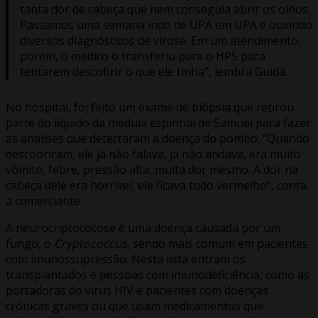
tanta dor de cabeça que nem conseguia abrir os olhos.
Passamos uma semana indo de UPA em UPA e ouvindo
diversos diagnósticos de virose. Em um atendimento,
porém, o médico o transferiu para o HPS para
tentarem descobrir o que ele tinha”, lembra Guida.
No hospital, foi feito um exame de biópsia que retirou
parte do líquido da medula espinhal de Samuel para fazer
as análises que detectaram a doença do pombo. “Quando
descobriram, ele já não falava, já não andava, era muito
vômito, febre, pressão alta, muita dor mesmo. A dor na
cabeça dele era horrível, ele ficava todo vermelho”, conta
a comerciante.
A neurocriptococose é uma doença causada por um
fungo, o
Cryptococcus
, sendo mais comum em pacientes
com imunossupressão. Nesta lista entram os
transplantados e pessoas com imunodeficiência, como as
portadoras do vírus HIV e pacientes com doenças
crônicas graves ou que usam medicamentos que