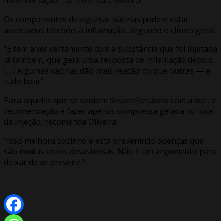
movimentação”, acrescenta o médico.
Os componentes de algumas vacinas podem estar
associados também à inflamação, segundo o clínico geral.
“E tem a ver certamente com a substância que foi injetada
lá também, que gera uma resposta de inflamação depois.
[…] Algumas vacinas dão mais reação do que outras — e
tudo bem.”
Para aqueles que se sentem desconfortáveis com a dor, a
recomendação é fazer apenas compressa gelada no local
da injeção, recomenda Oliveira.
“Isso melhora sozinho e está prevenindo doenças que
são muitas vezes desastrosas. Não é um argumento para
deixar de se prevenir.”