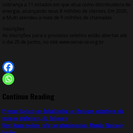
cobrança a 11 estados em que atua como distribuidora de
energia, alcançando seus 8 milhões de clientes. Em 2020,
a Multi atendeu a mais de 9 milhões de chamadas.
Inscrições
As inscrições para o processo seletivo estão abertas até
o dia 20 de junho, no site www.senai-ce.org.br
Continue Reading
Previous:
Cadastro do Bolsa Família será feito por aplicativo e não
mais por prefeituras, diz Bolsonaro
Next:
Novos médicos reforçam atendimento na Atenção Básica de
Eusébio