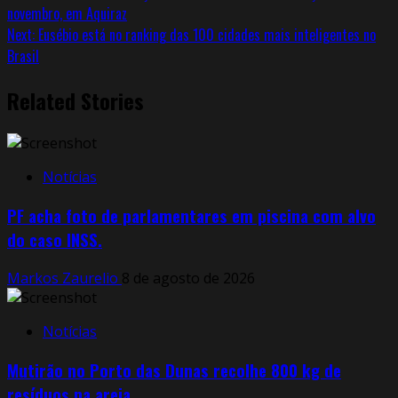
novembro, em Aquiraz
Next:
Eusébio está no ranking das 100 cidades mais inteligentes no
Brasil
Related Stories
Notícias
PF acha foto de parlamentares em piscina com alvo
do caso INSS.
Markos Zaurelio
8 de agosto de 2026
Notícias
Mutirão no Porto das Dunas recolhe 800 kg de
resíduos na areia.