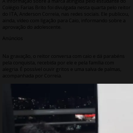
A informação sobre a marca atingida pelo estudante do
Colégio Farias Brito foi divulgada nesta quarta pelo reitor
do ITA, Anderson Correia, nas redes sociais. Ele publicou,
ainda, vídeo com ligação para Caio, informando sobre a
aprovação do adolescente.
Anúncios
Na gravação, o reitor conversa com caio e dá parabéns
pela conquista, recebida por ele e pela família com
alegria. É possível ouvir gritos e uma salva de palmas,
acompanhada por Correia.