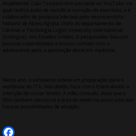
Atualmente, Caio Temponi tem um canal no YouTube, no
qual realiza aulas de revisão e correção de exercícios, e é
colaborador de pesquisa liderada pelo neurocientista
Fabiano de Abreu Agrela, chefe do departamento de
Ciências e Tecnologia Logos University International
(Unilogos), nos Estados Unidos. O pesquisador lida com
pessoas superdotadas e buscou contato com o
adolescente após a aprovação deste em medicina.
Neste ano, o estudante esteve em preparação para o
vestibular do ITA, mas dividiu foco com o Enem devido à
intenção de cursar direito. A mãe, contudo, disse que o
filho também menciona a área da medicina como uma das
futuras possibilidades de atuação.