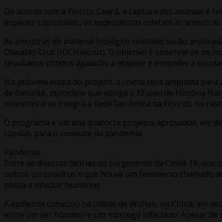
De acordo com a Fiocruz Ceará, a captura dos animais é fei
espécies capturadas, os especialistas coletam as amostras 
As amostras do material biológico coletado serão analisa
Oswaldo Cruz (IOC/Fiocruz). O objetivo é observar se os m
resultados obtidos ajudarão a mapear e entender a circulaç
Na próxima etapa do projeto, a coleta será ampliada para 
de Baturité, município que abriga o Museu de História Nat
silvestres e se integra à Rede Genômica da Fiocruz, no rast
O programa é um dos quatorze projetos aprovados, em de
rápidas para o combate da pandemia.
Pandemia
Entre as diversas teorias do surgimento da Covid-19, que
outros coronavírus e que houve um fenômeno chamado de
passa a infectar humanos.
A epidemia começou na cidade de Wuhan, na China, em dez
entre um ser humano e um morcego infectado. Apesar de s