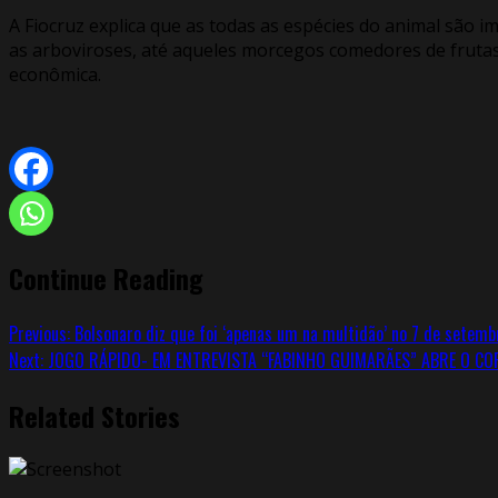
A Fiocruz explica que as todas as espécies do animal são 
as arboviroses, até aqueles morcegos comedores de frutas
econômica.
Continue Reading
Previous:
Bolsonaro diz que foi ‘apenas um na multidão’ no 7 de setemb
Next:
JOGO RÁPIDO- EM ENTREVISTA “FABINHO GUIMARÃES” ABRE O CO
Related Stories