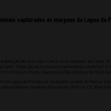
 animais capturados as margens da Lagoa da 
a detecção do vírus Sars-CoV-2, vírus causador da Covid-19,
projeto “Detecção de coronavírus em animais silvestres” é 
z (IOC/Fiocruz), Museu Nacional (UFRJ) e Museu de Históri
ns da Lagoa da Precabura, localizada na sede da Fiocruz Ce
os pesquisadores Giovanny Mazzarotto (Fiocruz CE), Marcion