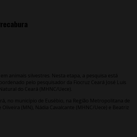
Precabura
 em animais silvestres. Nesta etapa, a pesquisa está
coordenado pelo pesquisador da Fiocruz Ceará José Luis
a Natural do Ceará (MHNC/Uece).
ará, no município de Eusébio, na Região Metropolitana de
e Oliveira (MN), Nádia Cavalcante (MHNC/Uece) e Beatriz