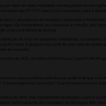
ta por meio de redes instaladas estrategicamente em regiões
com teste tipo RT-PCR swab (com o cotonete), para a identif
das pelos Laboratórios de Virologia Comparada e Ambiental 
orcegos são hospedeiros ou suscetíveis à infecção pelo Sars-
ão viral e a dinâmica da doença.
a detecção do vírus em pequenos mamíferos, os roedores. O 
ural do Ceará. A pesquisa faz parte de uma rede de colabora
reio de variantes.
zembro de 2020, no Edital INOVA/Fiocruz Ceará/FUNCAP que
 ocasionou uma pandemia pela doença, estão a de que o víru
 “transbordamento zoonótico”. Esse fenômeno ocorre qua
embro de 2019, mas rapidamente se espalhou para o mundo. 
erem historicamente discriminados, os morcegos têm import