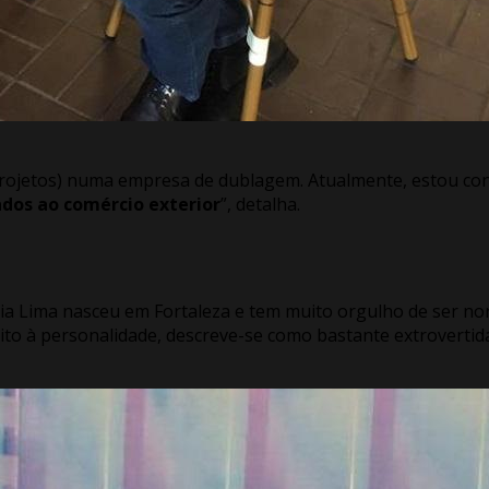
projetos) numa empresa de dublagem. Atualmente, estou 
dos ao comércio exterior
”, detalha.
tia Lima nasceu em Fortaleza e tem muito orgulho de ser nor
eito à personalidade, descreve-se como bastante extroverti