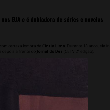
 nos EUA e é dubladora de séries e novelas
 com certeza lembra de
Cintia Lima
. Durante 18 anos, ela i
 e depois à frente do
Jornal do Dez
(CETV 2ª edição).