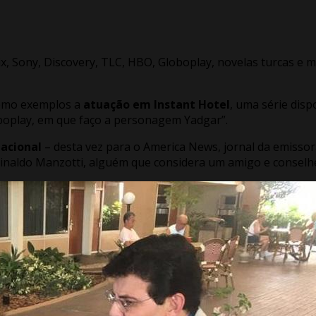
lix, Sony, Discovery, TLC, HBO, Globoplay, novelas turcas e
 como exemplos a
atuação em Instant Hotel
, uma série dispo
oboplay, em que faço a personagem Yadgar”.
nacional
– desta vez para o America News, jornal da emissor
ginaldo Manzotti, alguém que considera um amigo e conselhe