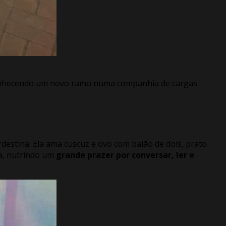
conhecendo um novo ramo numa companhia de cargas
destina. Ela ama cuscuz e ovo com baião de dois, prato
da, nutrindo um
grande prazer por conversar, ler e