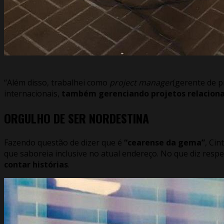
“Além disso, trabalhei como
project manager
(gerente de 
internacionais,
também gerenciando projetos relaciona
ORGULHO DE SER NORDESTINA
Fazendo questão de dizer que é
“cearense da gema”
, Cin
que saboreia inclusive no atual endereço. No que diz resp
contar histórias
.