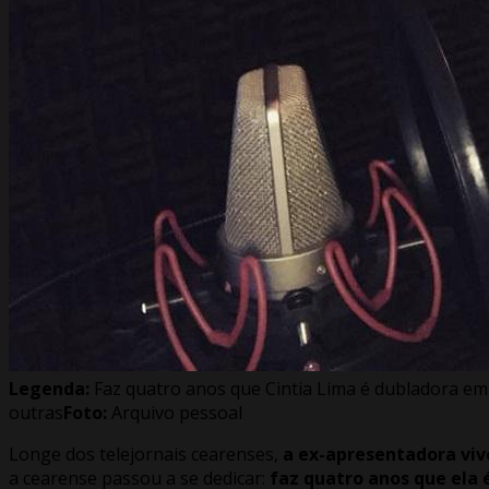
Legenda:
Faz quatro anos que Cintia Lima é dubladora em
outras
Foto:
Arquivo pessoal
Longe dos telejornais cearenses,
a ex-apresentadora viv
a cearense passou a se dedicar:
faz quatro anos que ela