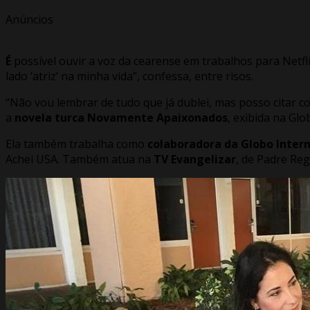
Anúncios
É
possível ouvir a voz da cearense em trabalhos para Netf
lado ‘atriz’ na minha vida”, confessa, entre risos.
“Não vou lembrar de tudo que já dublei, mas posso citar
a
novela turca Novamente Apaixonados
, exibida na Gl
Ela também trabalha como
colaboradora da Globo Inter
Achei USA. Também atua na
TV Evangelizar
, de Padre Re