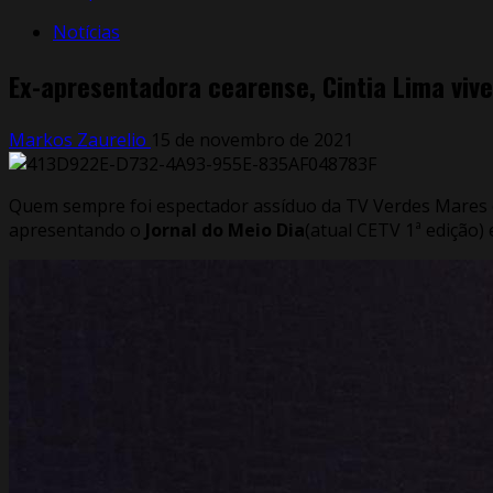
Notícias
Ex-apresentadora cearense, Cintia Lima vive
Markos Zaurelio
15 de novembro de 2021
Quem sempre foi espectador assíduo da TV Verdes Mares
apresentando o
Jornal do Meio Dia
(atual CETV 1ª edição)