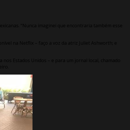
 mexicanas. “Nunca imaginei que encontraria também esse
nível na Netflix – faço a voz da atriz Juliet Ashworth; e
a nos Estados Unidos – e para um jornal local, chamado
iro.