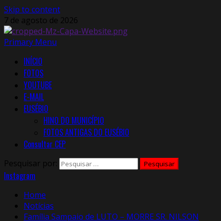
Skip to content
7 de agosto de 2026
Primary Menu
INÍCIO
FOTOS
YOUTUBE
E-MAIL
EUSÉBIO
HINO DO MUNICÍPIO
FOTOS ANTIGAS DO EUSÉBIO
Consultar CEP
Pesquisar por:
Instagram
Home
Notícias
Família Sampaio de LUTO – MORRE SR. NILSON