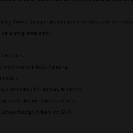
rá Ary Toledo, recuperado inteiramente, depois de dois me
z para um grande amor.
ntas-feiras…
 seu encontro com Babu Santana.
sa nova…
ra, e assumiu a TV Opinião, de Araras.
istou Silvio Luiz. Vale muito a ver.
 Lima e Rodrigo Hilbert, no GNT…