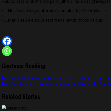
• Globo está confirmando para julho o início das gravaçõe
• … Neste começo, conforme o combinado, só estúdios e ci
• … Mas o seu elenco já está trabalhando todos os dias.
Continue Reading
Previous:
Conta de luz vai continuar mais cara em julho por causa da s
Next:
Ricardo Barros é o parlamentar citado por Bolsonaro, diz Miranda
Related Stories