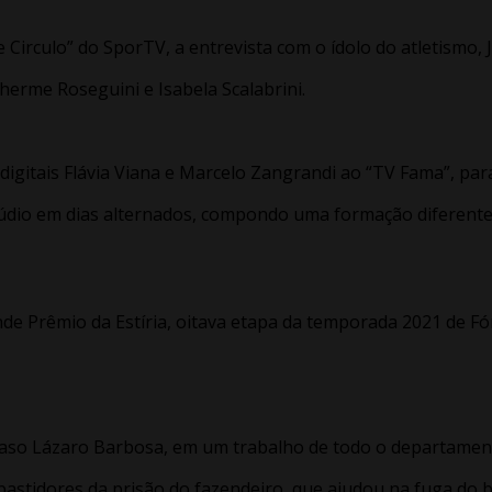
Circulo” do SporTV, a entrevista com o ídolo do atletismo, 
herme Roseguini e Isabela Scalabrini.
igitais Flávia Viana e Marcelo Zangrandi ao “TV Fama”, para
dio em dias alternados, compondo uma formação diferente 
de Prêmio da Estíria, oitava etapa da temporada 2021 de Fó
caso Lázaro Barbosa, em um trabalho de todo o departament
bastidores da prisão do fazendeiro, que ajudou na fuga do 