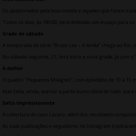
Os apaixonados pela boa comida e aqueles que fazem suce
Todos os dias, às 18h30, será dedicado um espaço para os “
Grade de sábado
A temporada da série “Bruce Lee – A lenda” chega ao fim, n
No sábado seguinte, 21, terá início a nova grade, já com o
A definir
O quadro “Pequenos Milagres”, com episódios de 10 a 15 
Mas falta, ainda, acertar a parte burocrática de tudo, pa
Salto impressionante
A cobertura do caso Lázaro, além dos resultados conquistad
As suas publicações e seguidores no Instagram triplicara