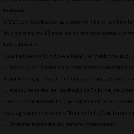
Recheado
O “DE”, com Carolina Ferraz e Eduardo Ribeiro, também te
No programa, aos 83 anos, ele apresenta o poema que fe
Bate – Rebate
• Está indo bem o “Jojo Nove e Meia”, no Multishow, às qui
• … Neste último, foi dos mais interessantes e divertidos
• Cláudio França, o Gaúcho, de tantas jornadas, está de ca
• … Acabou de se desligar da direção da TV Jornal, de Limei
• Em seu canal do Youtube, o jornalista Rodrigo Viana entrev
• Está agradando bastante o “Bem Juntinhos”, da Fernanda
• … Os temas escolhidos são sempre interessantes.