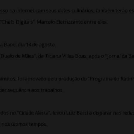
sso na internet com seus dotes culinários, também terão e
Chefs Digitais”. Marcelo Eletrizzante entre eles.
a Band, dia 14 de agosto.
 “Duelo de Mães”, da Ticiana Villas Boas, após o “Jornal da 
minutos, foi aprovado pela produção do “Programa do Ratin
ra dar sequência aos trabalhos.
os no “Cidade Alerta”, levou Luiz Bacci a disparar nas redes
m nos últimos tempos.