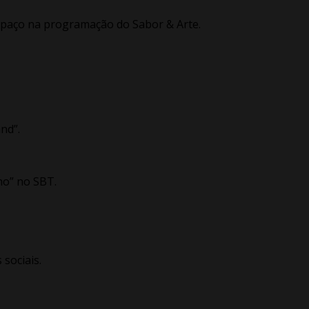
spaço na programação do Sabor & Arte.
Band”.
ho” no SBT.
 sociais.