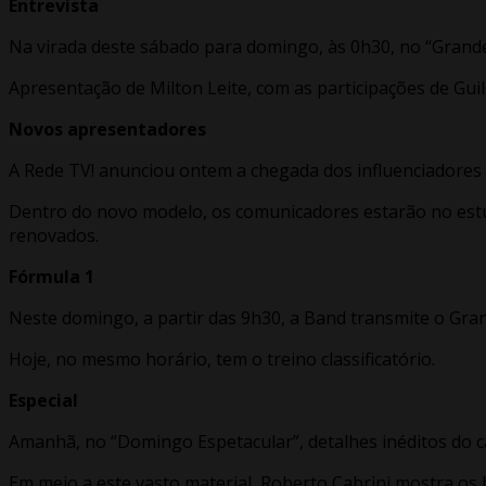
Entrevista
Na virada deste sábado para domingo, às 0h30, no “Grande 
Apresentação de Milton Leite, com as participações de Guil
Novos apresentadores
A Rede TV! anunciou ontem a chegada dos influenciadores d
Dentro do novo modelo, os comunicadores estarão no estú
renovados.
Fórmula 1
Neste domingo, a partir das 9h30, a Band transmite o Gran
Hoje, no mesmo horário, tem o treino classificatório.
Especial
Amanhã, no “Domingo Espetacular”, detalhes inéditos do 
Em meio a este vasto material, Roberto Cabrini mostra os 