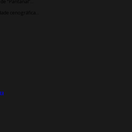
s de “Pantanal”…
dade cenográfica…
eca