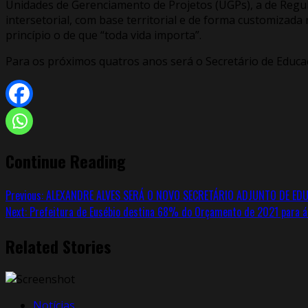
Unidades de Gerenciamento de Projetos (UGPs), a de Regu
intersetorial, com base territorial e de forma customizada
princípio o de que “toda vida importa”.
Para os próximos quatros anos será o Secretário de Educ
Continue Reading
Previous:
ALEXANDRE ALVES SERÁ O NOVO SECRETÁRIO ADJUNTO DE ED
Next:
Prefeitura de Eusébio destina 68% do Orçamento de 2021 para á
Related Stories
Notícias