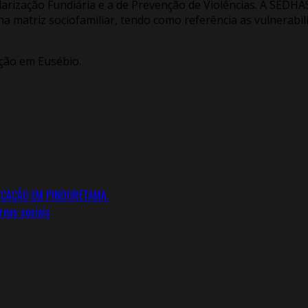
larização Fundiária e a de Prevenção de Violências. A SED
 na matriz sociofamiliar, tendo como referência as vulnerab
ação em Eusébio.
UCAÇÃO EM PINDORETAMA.
reas sociais