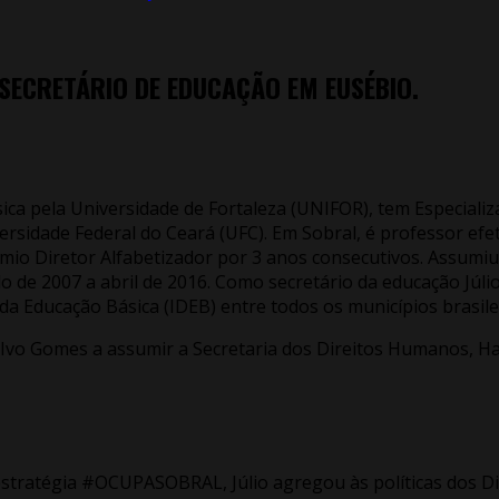
 SECRETÁRIO DE EDUCAÇÃO EM EUSÉBIO.
sica pela Universidade de Fortaleza (UNIFOR), tem Especiali
rsidade Federal do Ceará (UFC). Em Sobral, é professor efe
mio Diretor Alfabetizador por 3 anos consecutivos. Assumiu
o de 2007 a abril de 2016. Como secretário da educação Júlio
a Educação Básica (IDEB) entre todos os municípios brasile
 Ivo Gomes a assumir a Secretaria dos Direitos Humanos, Hab
estratégia #OCUPASOBRAL, Júlio agregou às políticas dos Di