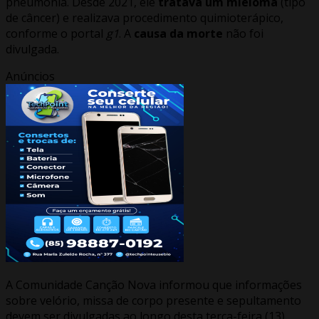
pneumonia. Desde 2021, ele
tratava um mieloma
(tipo
de câncer) e realizava procedimento quimioterápico,
conforme o portal
g1
. A
causa da morte
não foi
divulgada.
Anúncios
A Comunidade Canção Nova informou que informações
sobre velório, missa de corpo presente e sepultamento
devem ser divulgadas ao longo desta terça-feira (13).