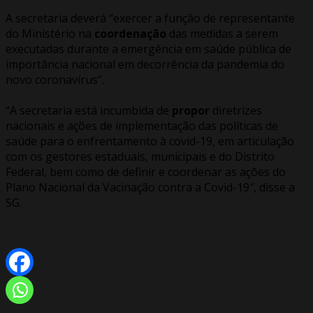
A secretaria deverá “exercer a função de representante
do Ministério na
coordenação
das medidas a serem
executadas durante a emergência em saúde pública de
importância nacional em decorrência da pandemia do
novo coronavírus”.
“A secretaria está incumbida de
propor
diretrizes
nacionais e ações de implementação das políticas de
saúde para o enfrentamento à covid-19, em articulação
com os gestores estaduais, municipais e do Distrito
Federal, bem como de definir e coordenar as ações do
Plano Nacional da Vacinação contra a Covid-19″, disse a
SG.