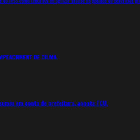
 do INSS como tentativa de agilizar análise de pedidos de benefícios pre
IMPEACHMENT DE DILMA.
 sumiu em conta de prefeitura, aponta TCU.