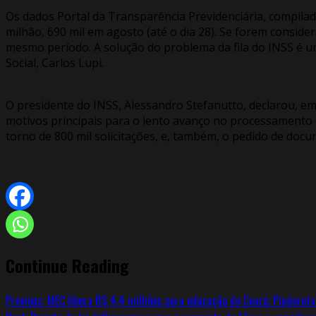
Os dados Portal da Transparência Previdenciária, compilad
milhão, 690 mil em agosto (até o dia 28). Se forem consid
mesmo período. A solução do problema da fila do INSS é uma
Social, Carlos Lupi.
O presidente do INSS, Alessandro Stefanutto, declarou, em
motivos principais para o lento avanço no processamento 
torno de 800 mil solicitações, e, também, o pedido de docu
Continue Reading
Previous:
MEC libera R$ 4,4 milhões para educação do Ceará; Pindoretam