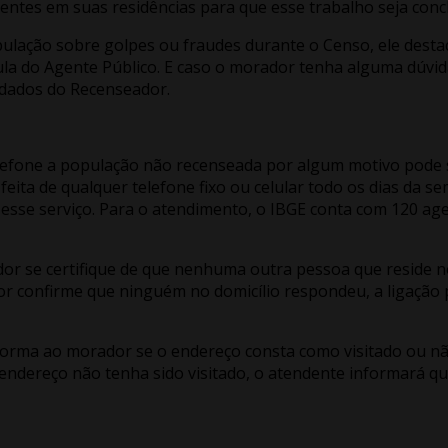
ntes em suas residências para que esse trabalho seja concl
opulação sobre golpes ou fraudes durante o Censo, ele des
cula do Agente Público. E caso o morador tenha alguma dúvid
s dados do Recenseador.
lefone a população não recenseada por algum motivo pode s
 feita de qualquer telefone fixo ou celular todo os dias da 
esse serviço. Para o atendimento, o IBGE conta com 120 age
r se certifique de que nenhuma outra pessoa que reside n
 confirme que ninguém no domicílio respondeu, a ligação p
orma ao morador se o endereço consta como visitado ou não. 
ndereço não tenha sido visitado, o atendente informará qu