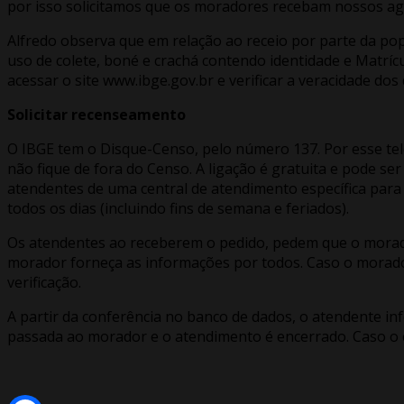
por isso solicitamos que os moradores recebam nossos age
Alfredo observa que em relação ao receio por parte da p
uso de colete, boné e crachá contendo identidade e Matrí
acessar o site www.ibge.gov.br e verificar a veracidade do
Solicitar recenseamento
O IBGE tem o Disque-Censo, pelo número 137. Por esse te
não fique de fora do Censo. A ligação é gratuita e pode ser
atendentes de uma central de atendimento específica para 
todos os dias (incluindo fins de semana e feriados).
Os atendentes ao receberem o pedido, pedem que o morado
morador forneça as informações por todos. Caso o morador
verificação.
A partir da conferência no banco de dados, o atendente inf
passada ao morador e o atendimento é encerrado. Caso o e