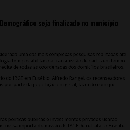
Demográfico seja finalizado no município
onsiderada uma das mais complexas pesquisas realizadas até
cnologia tem possibilitado a transmissão de dados em tempo
édita de todas as coordenadas dos domicílios brasileiros.
rio do IBGE em Eusébio, Alfredo Rangel, os recenseadores
sas por parte da população em geral, fazendo com que
uras políticas públicas e investimentos privados usarão
o nessa importante missão do IBGE de retratar o Brasil e