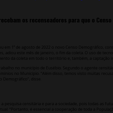
 recebam os recenseadores para que o Censo 
iniciou em 1º de agosto de 2022 o novo Censo Demográfico, c
res, adiou este mês de janeiro, o fim da coleta. O uso de te
nto da coleta em todo o território e, também, a captação in
rabalho no município de Eusébio. Segundo o agente censitá
omínios no Município. “Além disso, temos visto muitas recu
o Demográfico”, disse.
 a pesquisa censitária e para a sociedade, pois todas as fut
al. “Portanto, é essencial a cooperação de toda a Populaçã