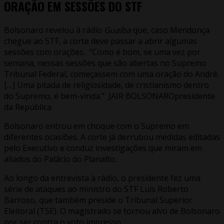
ORAÇÃO EM SESSÕES DO STF
Bolsonaro revelou à rádio
Guaíba
que, caso Mendonça
chegue ao STF, a corte deve passar a abrir algumas
sessões com orações. “Como é bom, se uma vez por
semana, nessas sessões que são abertas no Supremo
Tribunal Federal, começassem com uma oração do André.
[…] Uma pitada de religiosidade, de cristianismo dentro
do Supremo, é bem-vinda.” JAIR BOLSONAROpresidente
da República
Bolsonaro entrou em choque com o Supremo em
diferentes ocasiões. A corte já derrubou medidas editadas
pelo Executivo e conduz investigações que miram em
aliados do Palácio do Planalto.
Ao longo da entrevista à rádio, o presidente fez uma
série de ataques ao ministro do STF Luís Roberto
Barroso, que também preside o Tribunal Superior
Eleitoral (TSE). O magistrado se tornou alvo de Bolsonaro
por ser contra o voto impresso.