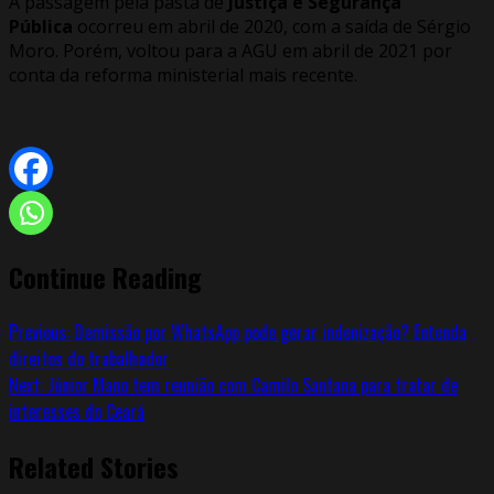
A passagem pela pasta de
Justiça e Segurança
Pública
ocorreu em abril de 2020, com a saída de Sérgio
Moro. Porém, voltou para a AGU em abril de 2021 por
conta da reforma ministerial mais recente.
Continue Reading
Previous:
Demissão por WhatsApp pode gerar indenização? Entenda
direitos do trabalhador
Next:
Júnior Mano tem reunião com Camilo Santana para tratar de
interesses do Ceará
Related Stories