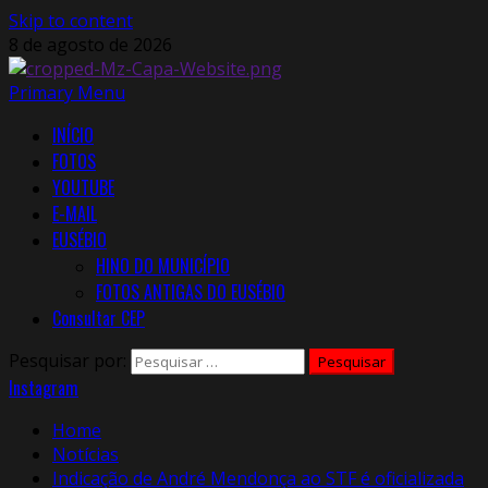
Skip to content
8 de agosto de 2026
Primary Menu
INÍCIO
FOTOS
YOUTUBE
E-MAIL
EUSÉBIO
HINO DO MUNICÍPIO
FOTOS ANTIGAS DO EUSÉBIO
Consultar CEP
Pesquisar por:
Instagram
Home
Notícias
Indicação de André Mendonça ao STF é oficializada