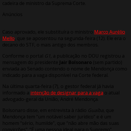
cadeira de ministro da Suprema Corte.
Anúncios
Caso aprovado, ele substituíra o ministro
Marco Aurélio
Mello
, que se aposentou na segunda-feira (12). Ele era o
decano do STF, o mais antigo dos membros.
Conforme o portal
G1,
a publicação no DOU registrou a
mensagem do presidente
Jair Bolsonaro
(sem partido)
enviada ao Senado contendo o nome de Mendonça como
indicado para a vaga disponível na Corte federal.
Na última quarta-feira (7), o gestor federal já havia
informado a
intenção de designar para a vaga
o atual
advogado-geral da União, André Mendonça.
Bolsonaro disse, em entrevista à rádio
Guaíba
, que
Mendonça tem “um notável saber jurídico” e é um
homem “sério, humilde”, que “não abre mão das suas
convicções”. “É uma pessoa ideal para o Supremo”.