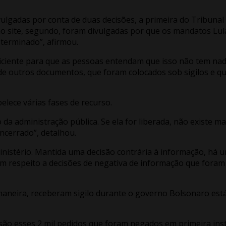
vulgadas por conta de duas decisões, a primeira do Tribuna
 no site, segundo, foram divulgadas por que os mandatos Lul
terminado”, afirmou.
ficiente para que as pessoas entendam que isso não tem nad
de outros documentos, que foram colocados sob sigilos e qu
elece várias fases de recurso.
a administração pública. Se ela for liberada, não existe mai
ncerrado”, detalhou.
inistério. Mantida uma decisão contrária à informação, há u
 respeito a decisões de negativa de informação que foram f
neira, receberam sigilo durante o governo Bolsonaro está 
ão esses 2 mil pedidos que foram negados em primeira ins