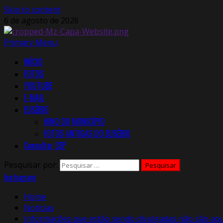
Skip to content
6 de agosto de 2026
Primary Menu
INÍCIO
FOTOS
YOUTUBE
E-MAIL
EUSÉBIO
HINO DO MUNICÍPIO
FOTOS ANTIGAS DO EUSÉBIO
Consultar CEP
Pesquisar por:
Instagram
Home
Notícias
Informações que estão sendo divulgadas não são aque