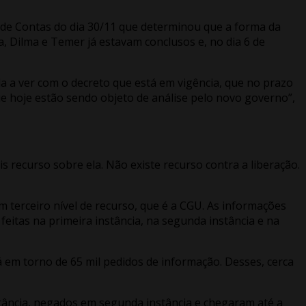
l de Contas do dia 30/11 que determinou que a forma da
a, Dilma e Temer já estavam conclusos e, no dia 6 de
a a ver com o decreto que está em vigência, que no prazo
e hoje estão sendo objeto de análise pelo novo governo”,
s recurso sobre ela. Não existe recurso contra a liberação.
m terceiro nível de recurso, que é a CGU. As informações
eitas na primeira instância, na segunda instância e na
em torno de 65 mil pedidos de informação. Desses, cerca
tância, negados em segunda instância e chegaram até a