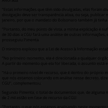
Alvorada.
“Estas informações que têm sido divulgadas, elas foram di
divulgação deve ser transparência ativa, ou seja, publicar
janeiro, por que o mandato do Bolsonaro também já tinha 
“Portanto, do meu ponto de vista, a minha explicação é su
de 30 dias a CGU fará uma análise de outras informações, 
prosseguiu Pimenta.
O ministro explicou que a Lei de Acesso à Informação estab
“No primeiro momento, ela é direcionada a qualquer órgão d
A partir do momento que ela for liberada, o assunto está e
“Há o primeiro nível de recurso, que é dentro do próprio m
que nós estamos colocando em análise nesse decreto, dizem
CGU”, complementou.
Segundo Pimenta, o total de documentos que, de alguma ma
de 2 mil estão em fase de recurso da CGU.
“Portanto, o que nós estamos analisando neste momento s