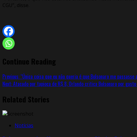
CGU”, disse.
Continue Reading
Previous:
“Única coisa que eu não queria é que Bolsonaro me passasse a 
Next:
Atacado por tapioca de R$ 8, Orlando critica Bolsonaro por gasto 
Related Stories
Notícias