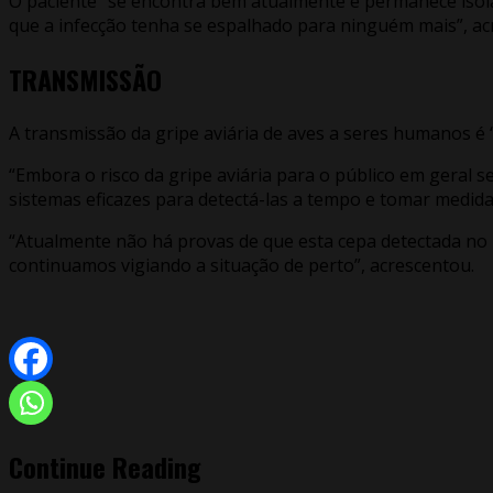
O paciente “se encontra bem atualmente e permanece isolad
que a infecção tenha se espalhado para ninguém mais”, ac
TRANSMISSÃO
A transmissão da gripe aviária de aves a seres humanos 
“Embora o risco da gripe aviária para o público em geral
sistemas eficazes para detectá-las a tempo e tomar medidas”
“Atualmente não há provas de que esta cepa detectada no
continuamos vigiando a situação de perto”, acrescentou.
Continue Reading