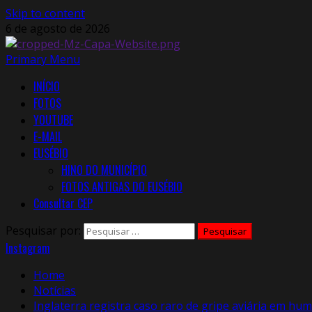
Skip to content
6 de agosto de 2026
Primary Menu
INÍCIO
FOTOS
YOUTUBE
E-MAIL
EUSÉBIO
HINO DO MUNICÍPIO
FOTOS ANTIGAS DO EUSÉBIO
Consultar CEP
Pesquisar por:
Instagram
Home
Notícias
Inglaterra registra caso raro de gripe aviária em hu