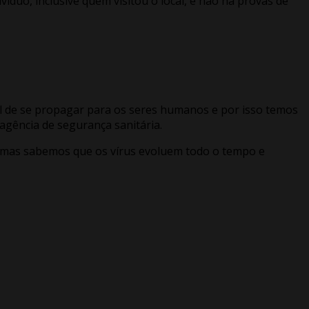
duo, inclusive quem visitou o local, e não há provas de
al de se propagar para os seres humanos e por isso temos
 agência de segurança sanitária.
 mas sabemos que os vírus evoluem todo o tempo e