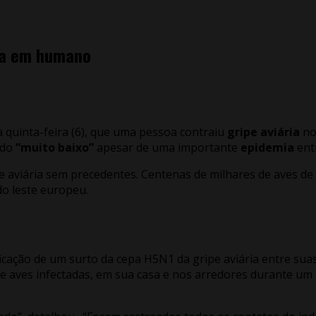
ria em humano
a quinta-feira (6), que uma pessoa contraiu
gripe aviária
no
ndo
“muito baixo”
apesar de uma importante
epidemia
entr
viária sem precedentes. Centenas de milhares de aves de cr
o leste europeu.
ficação de um surto da cepa H5N1 da gripe aviária entre su
e aves infectadas, em sua casa e nos arredores durante um