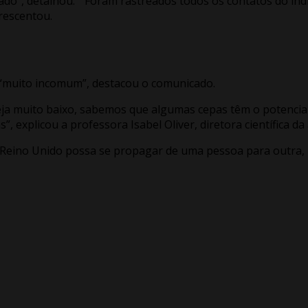
o”, detalhou. “Foram rastreados todos os contatos do indiví
rescentou.
é “muito incomum”, destacou o comunicado.
 seja muito baixo, sabemos que algumas cepas têm o potenci
, explicou a professora Isabel Oliver, diretora científica da
 Reino Unido possa se propagar de uma pessoa para outra,