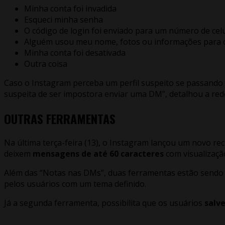
Minha conta foi invadida
Esqueci minha senha
O código de login foi enviado para um número de cel
Alguém usou meu nome, fotos ou informações para c
Minha conta foi desativada
Outra coisa
Caso o Instagram perceba um perfil suspeito se passando 
suspeita de ser impostora enviar uma DM”, detalhou a red
OUTRAS FERRAMENTAS
Na última terça-feira (13), o Instagram lançou um novo rec
deixem
mensagens de até 60 caracteres
com visualizaçã
Além das “Notas nas DMs”, duas ferramentas estão sendo t
pelos usuários com um tema definido.
Já a segunda ferramenta, possibilita que os usuários
salv