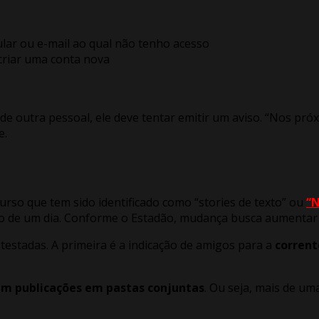
ular ou e-mail ao qual não tenho acesso
riar uma conta nova
de outra pessoal, ele deve tentar emitir um aviso. “Nos p
e.
urso que tem sido identificado como “stories de texto” ou
“N
o de um dia. Conforme o Estadão, mudança busca aumentar 
estadas. A primeira é a indicação de amigos para a
corrent
em publicações em pastas conjuntas
. Ou seja, mais de u