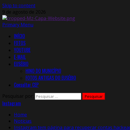
Skip to content
9 de agosto de 2026
Primary Menu
INÍCIO
FOTOS
YOUTUBE
E-MAIL
EUSÉBIO
HINO DO MUNICÍPIO
FOTOS ANTIGAS DO EUSÉBIO
Consultar CEP
Pesquisar por:
Instagram
Home
Notícias
Instagram tem página para recuperar contas hackead