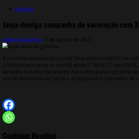
Notícias
Janja divulga campanha de vacinação com X
Markos Zaurelio
17 de agosto de 2023
A primeira-dama Janja Lula da Silva usou seu perfil nas r
publicado por Jania na manhã desta 5ª feira (17.ago.202
de todos é muito importante. Para mim, para o governo do
site do Ministério da Saúde e acompanhe o calendário de va
Continue Reading