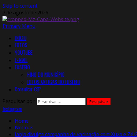
Skip to content
7 de agosto de 2026
Primary Menu
INÍCIO
FOTOS
YOUTUBE
E-MAIL
EUSÉBIO
HINO DO MUNICÍPIO
FOTOS ANTIGAS DO EUSÉBIO
Consultar CEP
Pesquisar por:
Instagram
Home
Notícias
Janja divulga campanha de vacinação com Xuxa e Zé G