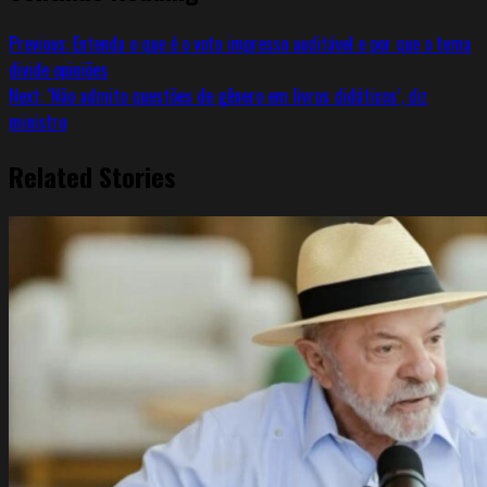
Previous:
Entenda o que é o voto impresso auditável e por que o tema
divide opiniões
Next:
‘Não admito questões de gênero em livros didáticos’, diz
ministro
Related Stories