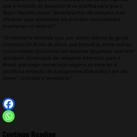
que a emissão do passaporte se justifica para que o
Bispo Macedo possa “desempenhar de maneira mais
eficiente suas atividades em prol das comunidades
brasileiras no exterior”.
“O ministério entende que, por serem líderes da Igreja
Universal do Reino de Deus, que beneficia, entre outras,
comunidades brasileiras em dezenas de países, exercem
atividade continuada de relevante interesse para o
Brasil, que exige numerosas viagens ao exterior e
justifica a emissão de passaportes diplomático em seu
nome”, concluiu o ministério.”
Continue Reading