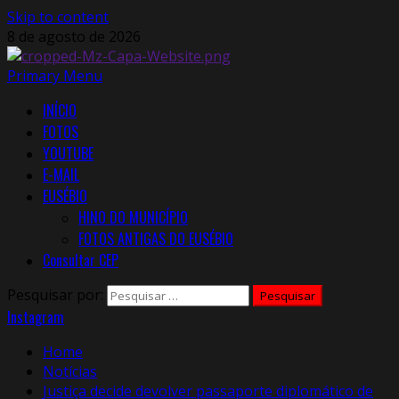
Skip to content
8 de agosto de 2026
Primary Menu
INÍCIO
FOTOS
YOUTUBE
E-MAIL
EUSÉBIO
HINO DO MUNICÍPIO
FOTOS ANTIGAS DO EUSÉBIO
Consultar CEP
Pesquisar por:
Instagram
Home
Notícias
Justiça decide devolver passaporte diplomático de