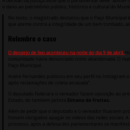
A decisão da Justiça disse que o parlamentar deve “abster-
e dano ao patrimônio público, histórico e cultural do Munic
No texto, o magistrado destacou que o Paço Municipal é
que atente contra a integridade de um bem tombado, aind
Relembre o caso
O despejo de lixo aconteceu na noite do dia 9 de abril.
Ho
comunidade havia denunciado como abandonada. O materia
Paço Municipal.
André Fernandes publicou em seu perfil no Instagram o v
após reclamações de coleta atrasada”.
O deputado federal e o vereador fazem oposição ao pre
Estado, do também petista
Elmano de Freitas.
Além de pedir que o deputado e o vereador ficassem proi
fossem obrigados apagar os vídeos das redes sociais. A
processo, após a defesa dos parlamentares se manifest