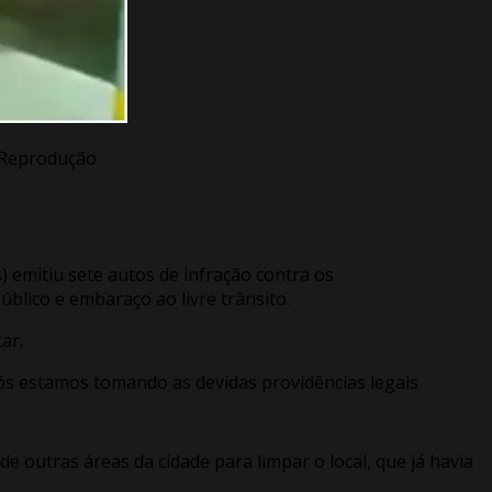
: Reprodução
s) emitiu sete autos de infração contra os
úblico e embaraço ao livre trânsito.
tar.
Nós estamos tomando as devidas providências legais
e outras áreas da cidade para limpar o local, que já havia