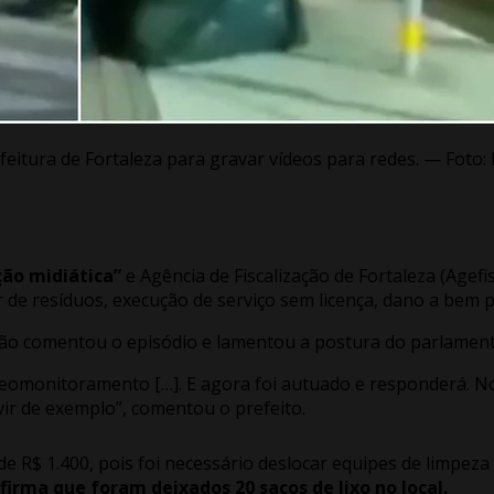
eitura de Fortaleza para gravar vídeos para redes. — Foto
ão midiática”
e Agência de Fiscalização de Fortaleza (Agefi
 de resíduos, execução de serviço sem licença, dano a bem p
eitão comentou o episódio e lamentou a postura do parlamen
 videomonitoramento […]. E agora foi autuado e responderá. 
vir de exemplo”, comentou o prefeito.
 R$ 1.400, pois foi necessário deslocar equipes de limpeza d
firma que foram deixados 20 sacos de lixo no local.