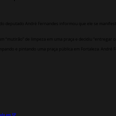
do deputado André Fernandes informou que ele se manifesto
m “mutirão” de limpeza em uma praça e decidiu “entregar o 
impando e pintando uma praça pública em Fortaleza. Andr
ado em SP.