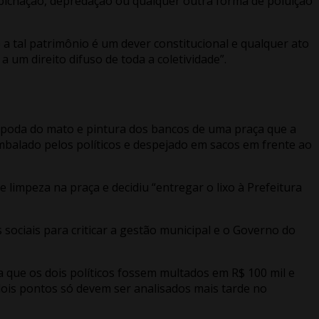
, pichação, depredação ou qualquer outra forma de poluição
a tal patrimônio é um dever constitucional e qualquer ato
um direito difuso de toda a coletividade”.
, poda do mato e pintura dos bancos de uma praça que a
mbalado pelos políticos e despejado em sacos em frente ao
 limpeza na praça e decidiu “entregar o lixo à Prefeitura
 sociais para criticar a gestão municipal e o Governo do
a que os dois políticos fossem multados em R$ 100 mil e
dois pontos só devem ser analisados mais tarde no