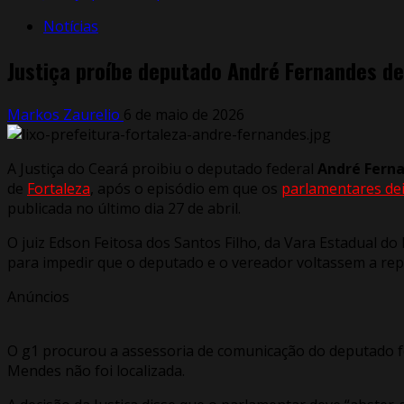
Notícias
Justiça proíbe deputado André Fernandes de 
Markos Zaurelio
6 de maio de 2026
A Justiça do Ceará proibiu o deputado federal
André Ferna
de
Fortaleza
, após o episódio em que os
parlamentares deix
publicada no último dia 27 de abril.
O juiz Edson Feitosa dos Santos Filho, da Vara Estadual d
para impedir que o deputado e o vereador voltassem a rep
Anúncios
O g1 procurou a assessoria de comunicação do deputado f
Mendes não foi localizada.