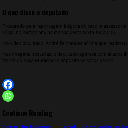
O que disse o deputado
Procurado pela reportagem à época do caso, a assessoria 
oficial no Instagram, na manhã desta sexta-feira (10).
No vídeo divulgado, André Fernandes afirma que realizou u
Nas imagens postadas, o deputado aparece com aliados l
frente do Paço Municipal e deposita os sacos de lixo.
Continue Reading
Previous:
Eduardo Bolsonaro anuncia candidatura como suplente ao Sen