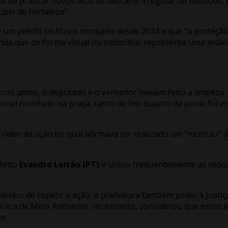
se de praticar novos atos de descarte irregular de resíduos
ípio de Fortaleza”.
 um prédio histórico tombado desde 2024 e que “a proteção 
a que de forma visual ou simbólica, representa uma lesão a 
ras antes, o deputado e o vereador haviam feito a limpeza
l recolhido na praça, tanto de lixo quanto da poda, foi e
ídeo da ação no qual afirmava ter realizado um “mutirão” de
feito
Evandro Leitão (PT)
e utiliza frequentemente as redes
bidos de repetir a ação, a prefeitura também pediu à Justiç
 Vara de Meio Ambiente, no entanto, considerou que esses 
ar.