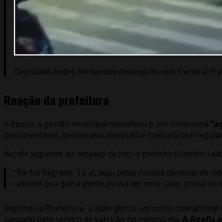
Deputado André Fernandes despeja lixo em frente à Pref
Reação da prefeitura
À época, a gestão municipal classificou o ato como uma
“aç
parlamentares, dentre elas depósito e transporte irregular
No dia seguinte ao despejo de lixo, o prefeito Evandro L
“Ele foi flagrado. Tá aí, aqui pelas nossas câmeras de
cabíveis pra que a gente possa ver esse caso, possa ser
Segundo a Prefeitura, a ação gerou um custo operacional de
passado pelo serviço de varrição no mesmo dia.
A Agefis a