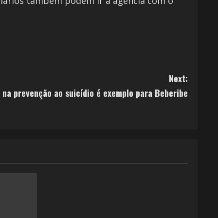
ciários também podem ir à agência com o
Next:
o na prevenção ao suicídio é exemplo para Beberibe