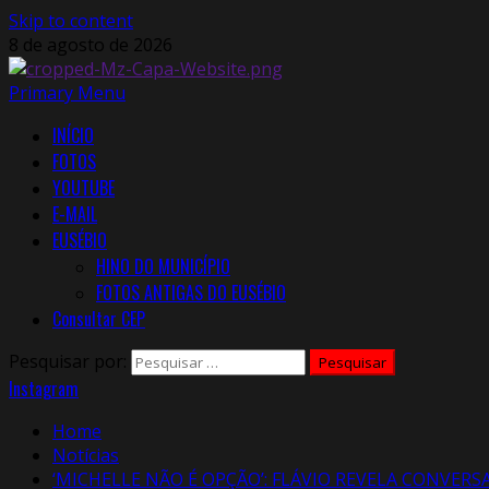
Skip to content
8 de agosto de 2026
Primary Menu
INÍCIO
FOTOS
YOUTUBE
E-MAIL
EUSÉBIO
HINO DO MUNICÍPIO
FOTOS ANTIGAS DO EUSÉBIO
Consultar CEP
Pesquisar por:
Instagram
Home
Notícias
‘MICHELLE NÃO É OPÇÃO’: FLÁVIO REVELA CONVER