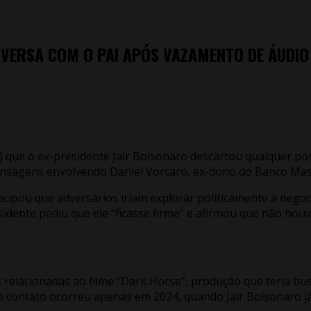
ONVERSA COM O PAI APÓS VAZAMENTO DE ÁUDI
) que o ex-presidente Jair Bolsonaro descartou qualquer pos
mensagens envolvendo Daniel Vorcaro, ex-dono do Banco Mas
tecipou que adversários iriam explorar politicamente a nego
idente pediu que ele “ficasse firme” e afirmou que não houv
lacionadas ao filme “Dark Horse”, produção que teria busc
 contato ocorreu apenas em 2024, quando Jair Bolsonaro já