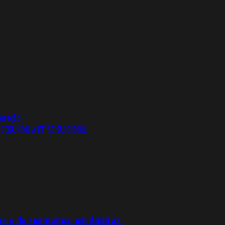
eração.
 SEGUNDO A PF SE SUICIDOU.
os e de segurança, em Aquiraz.