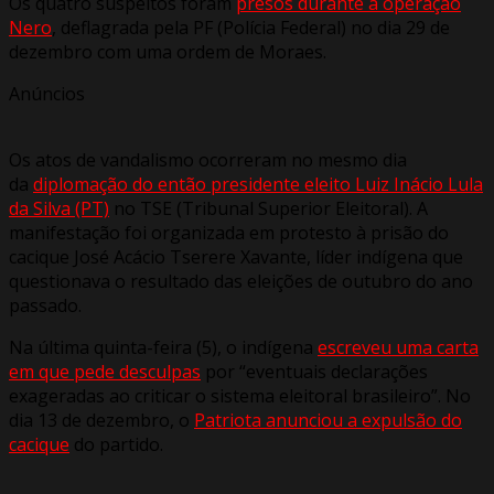
Os quatro suspeitos foram
presos durante a operação
Nero
, deflagrada pela PF (Polícia Federal) no dia 29 de
dezembro com uma ordem de Moraes.
Anúncios
Os atos de vandalismo ocorreram no mesmo dia
da
diplomação do então presidente eleito Luiz Inácio Lula
da Silva (PT)
no TSE (Tribunal Superior Eleitoral). A
manifestação foi organizada em protesto à prisão do
cacique José Acácio Tserere Xavante, líder indígena que
questionava o resultado das eleições de outubro do ano
passado.
Na última quinta-feira (5), o indígena
escreveu uma carta
em que pede desculpas
por “eventuais declarações
exageradas ao criticar o sistema eleitoral brasileiro”. No
dia 13 de dezembro, o
Patriota anunciou a expulsão do
cacique
do partido.