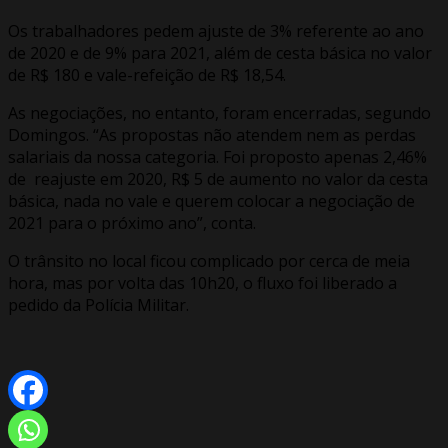
Os trabalhadores pedem ajuste de 3% referente ao ano
de 2020 e de 9% para 2021, além de cesta básica no valor
de R$ 180 e vale-refeição de R$ 18,54.
As negociações, no entanto, foram encerradas, segundo
Domingos. “As propostas não atendem nem as perdas
salariais da nossa categoria. Foi proposto apenas 2,46%
de reajuste em 2020, R$ 5 de aumento no valor da cesta
básica, nada no vale e querem colocar a negociação de
2021 para o próximo ano”, conta.
O trânsito no local ficou complicado por cerca de meia
hora, mas por volta das 10h20, o fluxo foi liberado a
pedido da Polícia Militar.