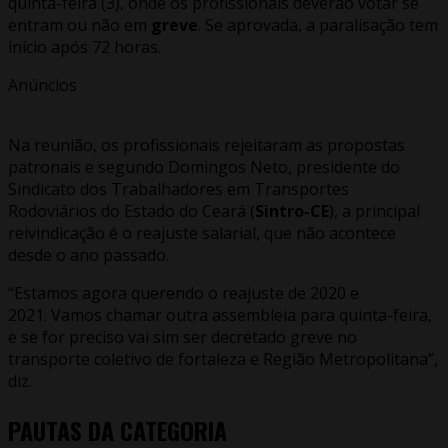
quinta-feira (3), onde os profissionais deverão votar se
entram ou não em
greve
. Se aprovada, a paralisação tem
início após 72 horas.
Anúncios
Na reunião, os profissionais rejeitaram as propostas
patronais e segundo Domingos Neto, presidente do
Sindicato dos Trabalhadores em Transportes
Rodoviários do Estado do Ceará (
Sintro-CE
), a principal
reivindicação é o reajuste salarial, que não acontece
desde o ano passado.
“Estamos agora querendo o reajuste de 2020 e
2021. Vamos chamar outra assembleia para quinta-feira,
e se for preciso vai sim ser decretado greve no
transporte coletivo de fortaleza e Região Metropolitana”,
diz.
PAUTAS DA CATEGORIA